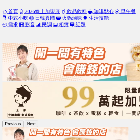
首頁
2026線上加盟展
飲品飲料
咖啡點心
早午餐
中式小吃
日韓異國
火鍋滷味
生活技能
需求
影音
民調
相簿
話題
Previous
Next