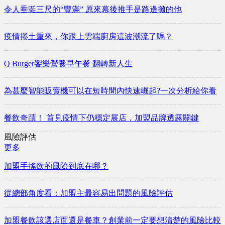
令人垂涎三尺的“豐滿” 原來幕後推手是路邊攤的他
疫情捲土重來，你跟上雲端廚房這波潮流了嗎？
Q Burger饗樂營養早午餐 翻轉新人生
為甚麼智能販賣機可以在短時間內快速崛起?一次分析給你看
餐飲奇蹟！ 首見疫情下仍穩定展店，加盟品牌透露關鍵
風險評估
更多
加盟手搖飲的風險到底在哪？
從總部角度看：加盟主最容易出問題的風險評估
加盟餐飲該選店面還是餐車？創業前一定要想清楚的風險比較