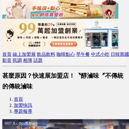
首頁
線上加盟展
飲品飲料
咖啡點心
早午餐
中式小吃
日韓異國
影音
民調
相簿
話題
甚麼原因？快速展加盟店！〝醇滷味〞不傳統
的傳統滷味
首頁
加盟快訊
專題報導