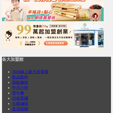
各大加盟館
2026線上最大加盟展
飲品飲料
甜點咖啡
中式小吃
早午餐
日韓異國
火鍋滷味
生活技能