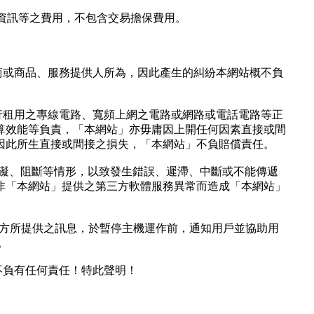
理資訊等之費用，不包含交易擔保費用。
商或商品、服務提供人所為，因此產生的糾紛本網站概不負
行租用之專線電路、寬頻上網之電路或網路或電話電路等正
算效能等負責，「本網站」亦毋庸因上開任何因素直接或間
因此所生直接或間接之損失，「本網站」不負賠償責任。
障礙、阻斷等情形，以致發生錯誤、遲滯、中斷或不能傳遞
非「本網站」提供之第三方軟體服務異常而造成「本網站」
官方所提供之訊息，於暫停主機運作前，通知用戶並協助用
。
不負有任何責任！特此聲明！