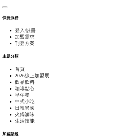
快捷服務
登入/註冊
加盟需求
刊登方案
主題分類
首頁
2026線上加盟展
飲品飲料
咖啡點心
早午餐
中式小吃
日韓異國
火鍋滷味
生活技能
加盟話題