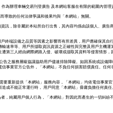
，作為辦理車輛交易刊登廣告 及本網站客服在有限的範圍內管
此而導致的任何法律爭議和後果均與「本網站」無關。
銷資訊，除非屬於本站所自行出售，其內容均係由該個人、廣告
用戶終端設備之品質等因素之影響而有所差異，用戶應確保其自
傳輸速率等、用戶所擷取資訊資源之正確性與完整及用戶主機運
生遭第三人經由網際網路入侵、破壞或擷取其資料等侵害情形，
方公告之服務層級協議協助用戶儘速排除障礙。如因系統或設備
電信事業官方公告外，「本網站」不負任何損害賠償責任。任何
及需要重新提供「本網站」服務內容，「本網站」均依電信事業
而造成不能正常運行時， 用戶同意「本網站」毋庸負擔任何責任
為者，純屬用戶個人行為，「本網站」對因此而產生的一切糾紛