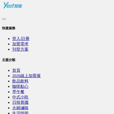
快捷服務
登入/註冊
加盟需求
刊登方案
主題分類
首頁
2026線上加盟展
飲品飲料
咖啡點心
早午餐
中式小吃
日韓異國
火鍋滷味
生活技能