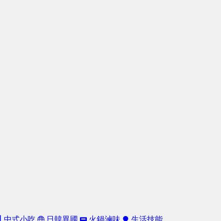
中式小吃
日韓異國
火鍋滷味
生活技能