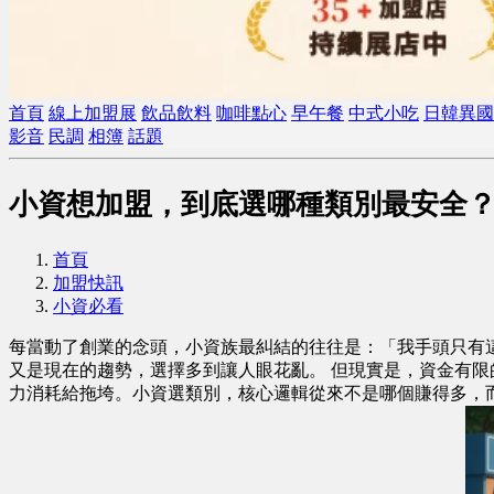
首頁
線上加盟展
飲品飲料
咖啡點心
早午餐
中式小吃
日韓異國
影音
民調
相簿
話題
小資想加盟，到底選哪種類別最安全
首頁
加盟快訊
小資必看
每當動了創業的念頭，小資族最糾結的往往是：「我手頭只有
又是現在的趨勢，選擇多到讓人眼花亂。 但現實是，資金有
力消耗給拖垮。小資選類別，核心邏輯從來不是哪個賺得多，