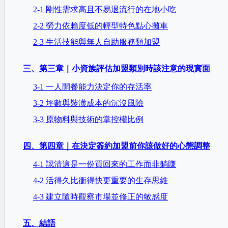
2-1 剛性需求高且不易退流行的在地小吃
2-2 勞力依賴度低的輕型特色點心攤車
2-3 生活技能與無人自助服務類加盟
三、第三章｜小資族評估加盟類別時該注意的現實面
3-1 一人開餐能力決定你的存活率
3-2 坪數與裝潢成本的沉沒風險
3-3 原物料與技術的掌控權比例
四、第四章｜在決定簽約加盟前你該做好的心態調整
4-1 認清這是一份買回來的工作而非躺賺
4-2 活得久比衝得快更重要的生存思維
4-3 建立隨時觀察市場並修正的敏感度
五、結語