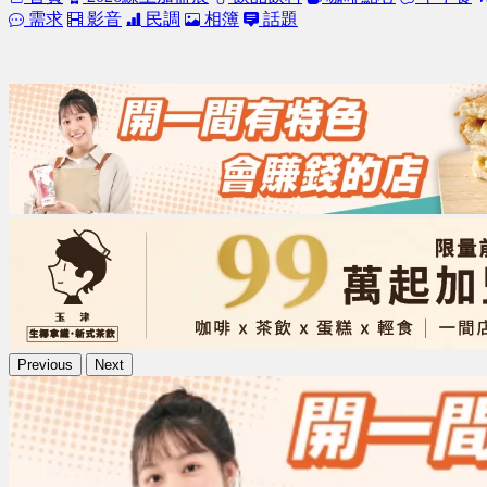
需求
影音
民調
相簿
話題
Previous
Next