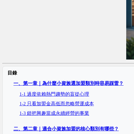
目錄
一、第一章｜為什麼小資族選加盟類別時容易踩雷？
1-1 過度依賴熱門趨勢的盲從心理
1-2 只看加盟金高低而忽略營運成本
1-3 錯把興趣當成永續經營的事業
二、第二章｜適合小資族加盟的核心類別有哪些？