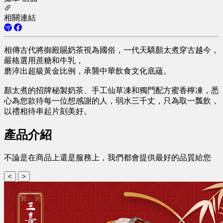
相關連結
相傳古代將御殿賜奶茶視為國俗，一代天驕顏太煮穿古越今，
嚴格選用蔗糖和牛乳，
磨淬出超級黃金比例，承襲中華飲食文化底蘊。
顏太煮的招牌秘製奶茶、手工仙草凍和獨門配方蜜香檸凍，悉
心為您款待每一位想感謝的人，弱水三千丈，只為取一瓢飲，
以禮相待串起片刻美好。
產品介紹
不論是在商品上還是服務上，我們都會提供最好的品質給您
<
>