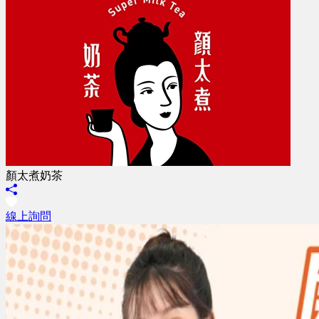
顏太煮奶茶
線上詢問