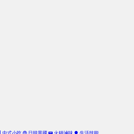
中式小吃
日韓異國
火鍋滷味
生活技能