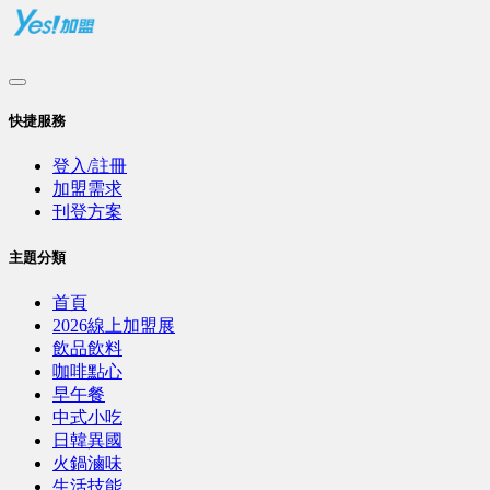
快捷服務
登入/註冊
加盟需求
刊登方案
主題分類
首頁
2026線上加盟展
飲品飲料
咖啡點心
早午餐
中式小吃
日韓異國
火鍋滷味
生活技能