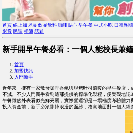
首頁
線上加盟展
飲品飲料
咖啡點心
早午餐
中式小吃
日韓異國
影音
民調
相簿
話題
新手開早午餐必看：一個人能校長兼
首頁
加盟快訊
入門新手
近年來，擁有一家散發咖啡香氣與現烤吐司溫暖的早午餐店，
不減。不少入門新手看到總部提供的標準化製程，便樂觀地認
午餐雖然外表看似光鮮亮麗，實際營運卻是一場極度考驗體力
投入資金前，新手必須撕掉浪漫的面紗，務實地面對一個人經