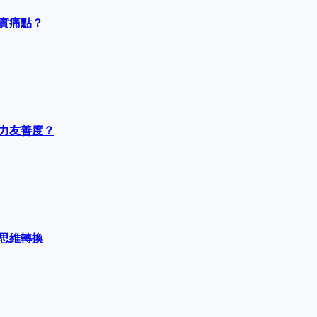
實痛點？
力友善度？
思維轉換