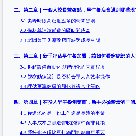
二、第二章｜一個人校長兼鐘點，早午餐店會遇到哪些現
2-1 尖峰時段高密度點單的時間黑洞
2-2 備料與清潔耗費的隱時間成本
2-3 老闆兼工兵導致店面缺乏成長空間
三、第三章｜新手評估早午餐加盟，該如何看穿總部的人
3-1 拆解設備自動化與智能化的真實程度
3-2 觀察動線設計是否符合單人高效率操作
3-3 評估菜單結構的簡化與複合化策略
四、第四章｜在投入早午餐創業前，新手必須釐清的三個
4-1 你追求的是一份工作還是長遠的事業
4-2 人事成本是創造營收的槓桿而非耗損
4-3 系統化管理比單打獨鬥的熱血更重要