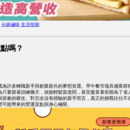
火鍋滷味
生活技能
鐘點嗎？
成為許多轉職新手與創業新兵的夢想首選。早午餐市場具備客群
為只要跟著訓練幾天，就能輕鬆當老闆，甚至盤算著前期為了省人
與節奏的硬仗。對完全沒有經驗的新手而言，真正的挑戰往往不
營可能帶來的營運盲點與身心極限。