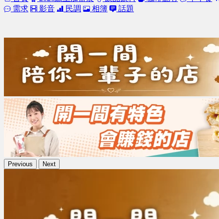
需求
影音
民調
相簿
話題
Previous
Next