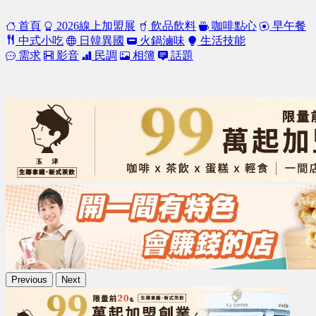
首頁
2026線上加盟展
飲品飲料
咖啡點心
早午餐
中式小吃
日韓異國
火鍋滷味
生活技能
需求
影音
民調
相簿
話題
Previous
Next