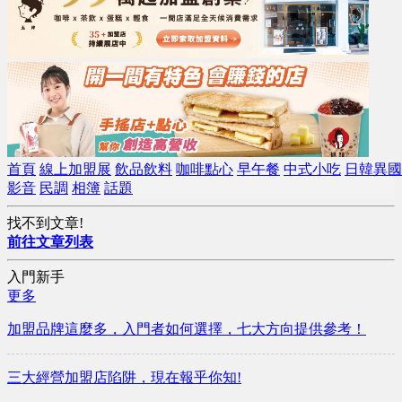
首頁
線上加盟展
飲品飲料
咖啡點心
早午餐
中式小吃
日韓異國
影音
民調
相簿
話題
找不到文章!
前往文章列表
入門新手
更多
加盟品牌這麼多，入門者如何選擇，七大方向提供參考！
​三大經營加盟店陷阱，現在報乎你知!