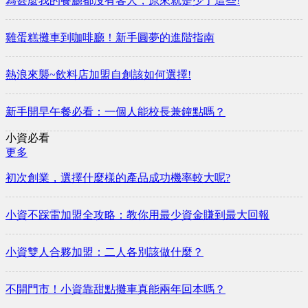
​為甚麼我的餐廳都沒有客人，原來就是少了這些!
雞蛋糕攤車到咖啡廳！新手圓夢的進階指南
熱浪來襲~飲料店加盟自創該如何選擇!
新手開早午餐必看：一個人能校長兼鐘點嗎？
小資必看
更多
初次創業，選擇什麼樣的產品成功機率較大呢?
小資不踩雷加盟全攻略：教你用最少資金賺到最大回報
小資雙人合夥加盟：二人各別該做什麼？
不開門市！小資靠甜點攤車真能兩年回本嗎？