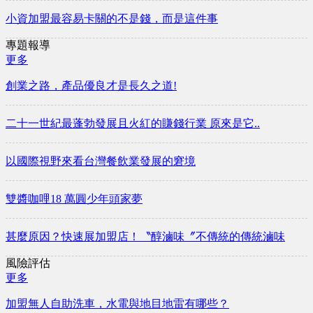
小資加盟最容易卡關的不是錢，而是這件事
專題報導
更多
​創業之路，產品優良才是長久之道!
二十一世紀最蓬勃發展且火紅的賺錢行業 原來是它..
以國際視野來看台灣餐飲業發展的窘境
雙醬咖哩18 萬圓少年頭家夢
甚麼原因？快速展加盟店！〝醇滷味〞不傳統的傳統滷味
風險評估
更多
加盟無人自助洗車，水電與地目地雷有哪些？