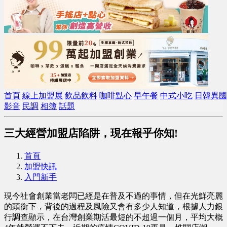
首頁
線上加盟展
飲品飲料
咖啡點心
早午餐
中式小吃
日韓異國
影音
民調
相簿
話題
​三大經營加盟店陷阱，現在報乎你知!
首頁
加盟快訊
入門新手
現今社會創業當老闆已經是在普及不過的事情，但在光鮮亮麗
的頭銜下，背後的過程及風險又會有多少人知道，根據人力銀
行調查顯示，在台灣創業期活最短的不超過一個月，平均大概