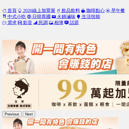
首頁
2026線上加盟展
飲品飲料
咖啡點心
早午餐
中式小吃
日韓異國
火鍋滷味
生活技能
需求
影音
民調
相簿
話題
Previous
Next