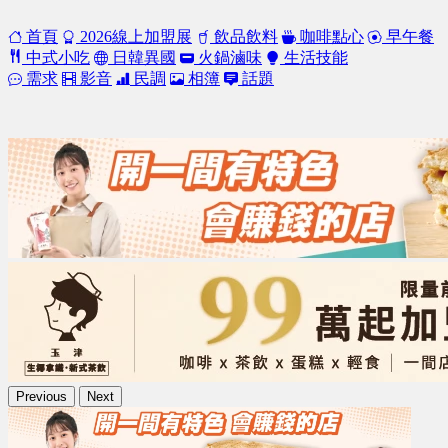
首頁
2026線上加盟展
飲品飲料
咖啡點心
早午餐
中式小吃
日韓異國
火鍋滷味
生活技能
需求
影音
民調
相簿
話題
Previous
Next