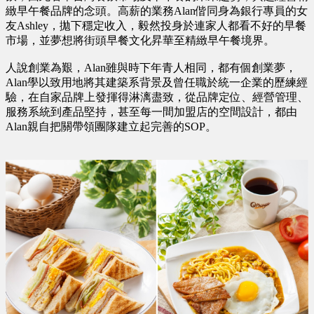
緻早午餐品牌的念頭。高薪的業務Alan偕同身為銀行專員的女
友Ashley，拋下穩定收入，毅然投身於連家人都看不好的早餐
市場，並夢想將街頭早餐文化昇華至精緻早午餐境界。
人說創業為艱，Alan雖與時下年青人相同，都有個創業夢，
Alan學以致用地將其建築系背景及曾任職於統一企業的歷練經
驗，在自家品牌上發揮得淋漓盡致，從品牌定位、經營管理、
服務系統到產品堅持，甚至每一間加盟店的空間設計，都由
Alan親自把關帶領團隊建立起完善的SOP。