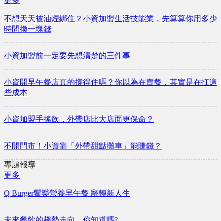
更多
不想天天被油煙綁住？小資加盟生活技能業，先算算你用多少
時間換一塊錢
小資加盟前一定要先想清楚的三件事
小資開早午餐店真的撐得住嗎？你以為在賣餐，其實是在扛這
些成本
小資加盟手搖飲，外帶店比大店面更保命？
不開門市！小資靠「外帶甜點攤車」能賺錢？
專題報導
更多
Q Burger饗樂營養早午餐 翻轉新人生
未來餐飲的趨勢走向，你知道嗎?