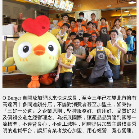
Q Burger 自開放加盟以來快速成長，至今三年已在雙北市擁有
高達四十多間連鎖分店，不論對消費者甚至加盟主，皆秉持
『三好一公道』之企業原則，堅持服務好、信用好、品質好以
及價錢公道之經營理念。為拓展國際，讓產品品質達到國際一
流標準，不違背良心，不偷工減料，同時提供加盟主最樸實秀
明的進貨平台，讓所有業者放心加盟、用心經營、寬心營運。