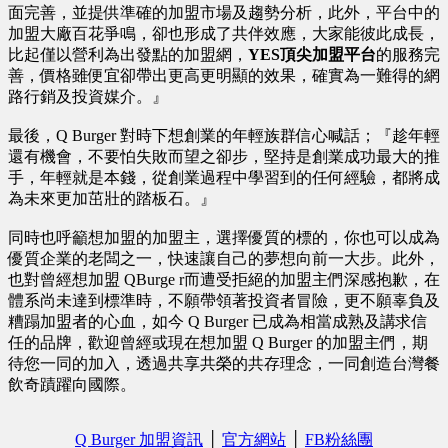
面完善，並提供準確的加盟市場及趨勢分析，此外，平台中的
加盟大廠百花爭鳴，卻也形成了共伴效應，大家能彼此成長，
比起僅以營利為出發點的加盟網，
YES頂尖加盟平台
的服務完
善，價格雖便宜卻帶出更高更明顯的效果，確實為一難得的網
路行銷及投資媒介。』
最後，Q Burger 對時下想創業的年輕族群信心喊話；『趁年輕
還有機會，不要怕失敗而望之卻步，堅持是創業成功最大的推
手，年輕就是本錢，從創業過程中學習到的任何經驗，都將成
為未來更加茁壯的踏板石。』
同時也呼籲想加盟的加盟主，選擇優質的標的，你也可以成為
優質企業的老闆之一，快速讓自己的夢想向前一大步。此外，
也對曾經想加盟 QBurge r而遭受拒絕的加盟主們深感抱歉，在
體系尚未達到標準時，不願帶領著投資者冒險，更不願辜負及
糟蹋加盟者的心血，如今 Q Burger 已成為相當成熟及講求信
任的品牌，歡迎曾經或現在想加盟 Q Burger 的加盟主們，期
待您一同的加入，透過共享共榮的共存理念，一同創造台灣餐
飲奇蹟躍向國際。
Q Burger 加盟資訊
│
官方網站
│
FB粉絲團