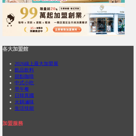
各大加盟館
2026線上最大加盟展
飲品飲料
甜點咖啡
中式小吃
早午餐
日韓異國
火鍋滷味
生活技能
加盟服務