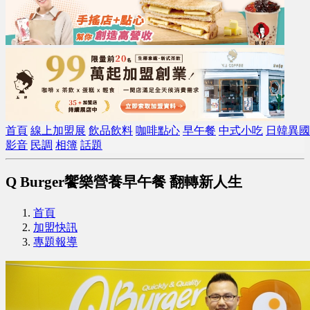
首頁
線上加盟展
飲品飲料
咖啡點心
早午餐
中式小吃
日韓異國
影音
民調
相簿
話題
Q Burger饗樂營養早午餐 翻轉新人生
首頁
加盟快訊
專題報導