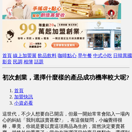
首頁
線上加盟展
飲品飲料
咖啡點心
早午餐
中式小吃
日韓異國
影音
民調
相簿
話題
初次創業，選擇什麼樣的產品成功機率較大呢?
首頁
加盟快訊
小資必看
這世代，不少人想要自己開店，但最一開始常常會陷入一場內
心的糾結「我到底該賣甚麼?」，有這個疑問，小編覺得很
棒，畢竟，你就是要以賣這項商品為生的，當然決定要賣甚