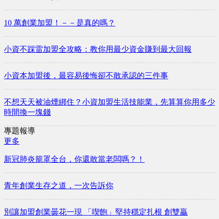
10 萬創業加盟！－－是真的嗎？
小資不踩雷加盟全攻略：教你用最少資金賺到最大回報
小資本加盟後，最容易後悔卻不敢承認的三件事
不想天天被油煙綁住？小資加盟生活技能業，先算算你用多少
時間換一塊錢
專題報導
更多
新冠肺炎籠罩全台，你還敢當老闆嗎？！
青年創業生存之道，一次告訴你
別讓加盟創業曇花一現 「喫飽」堅持穩定扎根 創雙贏