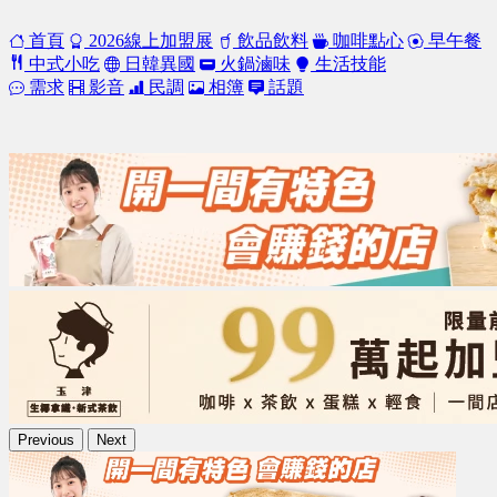
首頁
2026線上加盟展
飲品飲料
咖啡點心
早午餐
中式小吃
日韓異國
火鍋滷味
生活技能
需求
影音
民調
相簿
話題
Previous
Next