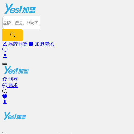
品牌刊登
加盟需求
刊登
需求