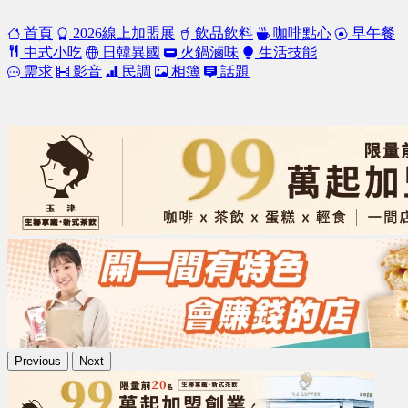
首頁
2026線上加盟展
飲品飲料
咖啡點心
早午餐
中式小吃
日韓異國
火鍋滷味
生活技能
需求
影音
民調
相簿
話題
Previous
Next