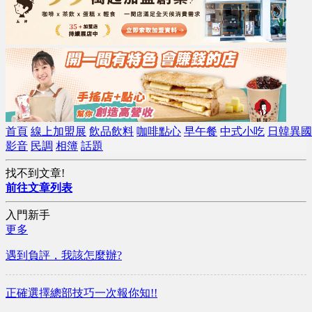
首頁
線上加盟展
飲品飲料
咖啡點心
早午餐
中式小吃
日韓異國
影音
民調
相簿
話題
找不到文章!
前往文章列表
入門新手
更多
遇到負評，我該怎麼辦?
正確選擇總部技巧一次報你知!!