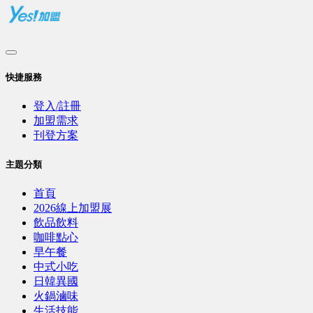
快捷服務
登入/註冊
加盟需求
刊登方案
主題分類
首頁
2026線上加盟展
飲品飲料
咖啡點心
早午餐
中式小吃
日韓異國
火鍋滷味
生活技能