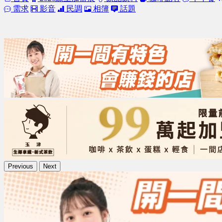
需求
影音
民調
相簿
話題
Previous
Next