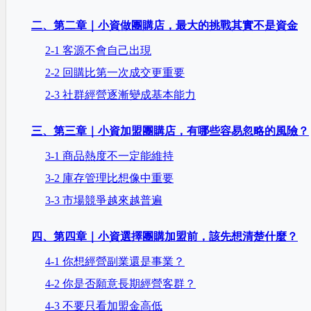
二、第二章｜小資做團購店，最大的挑戰其實不是資金
2-1 客源不會自己出現
2-2 回購比第一次成交更重要
2-3 社群經營逐漸變成基本能力
三、第三章｜小資加盟團購店，有哪些容易忽略的風險？
3-1 商品熱度不一定能維持
3-2 庫存管理比想像中重要
3-3 市場競爭越來越普遍
四、第四章｜小資選擇團購加盟前，該先想清楚什麼？
4-1 你想經營副業還是事業？
4-2 你是否願意長期經營客群？
4-3 不要只看加盟金高低