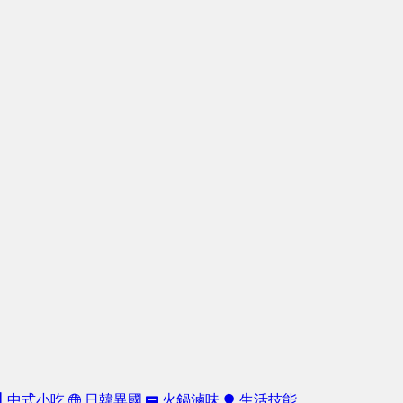
中式小吃
日韓異國
火鍋滷味
生活技能