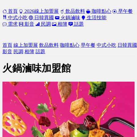
首頁
2026線上加盟展
飲品飲料
咖啡點心
早午餐
中式小吃
日韓異國
火鍋滷味
生活技能
需求
影音
民調
相簿
話題
首頁
線上加盟展
飲品飲料
咖啡點心
早午餐
中式小吃
日韓異國
影音
民調
相簿
話題
火鍋滷味加盟館