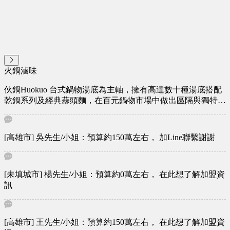
火鍋滷味
伙鍋Huokuo 台式鍋物湯底為主軸，擁有高達數十種湯底搭配
乾鍋系列及經典蒜頭麵，在百元鍋物市場中做出區隔與獨特
性，大家作伙來吃鍋，享受台式經典美味 /能坐下來一起嗑鍋
的 都是同一個世界的人 二代店 伙鍋mini 台式即享 鍋迷四季
[高雄市] 吳先生/小姐：預算約150萬左右， 加Line聯繫謝謝
[未填城市] 楊先生/小姐：預算約0萬左右， 在此想了解加盟資
訊
[高雄市] 王先生/小姐：預算約150萬左右， 在此想了解加盟資