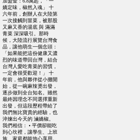
加盟金：6.8萬起，「一
嬌定味，椒然入魂」 十
六年前，創辦人在大陸第
一次接觸到冒菜，被那股
又麻又香的湯底 與 滿滿
青菜 深深吸引。那時
候，大陸流行展覽台灣食
品，讓他萌生一個念頭：
「如果能把這份健康又濃
烈的味道帶回台灣，結合
台灣人愛吃青菜的習慣，
一定會很受歡迎！」 十
年前，他與夥伴從小攤開
始，從一碗麻辣燙出發，
逐步做到全台知名。雖然
最終因理念不同選擇重新
出發，但這段歷程帶給了
我們無比寶貴的經驗，也
淬煉出今天的 滷嬌椒。
我們相信： • 平價卻能吃
到心坎裡，讓學生、上班
族、家庭都能放心享用。