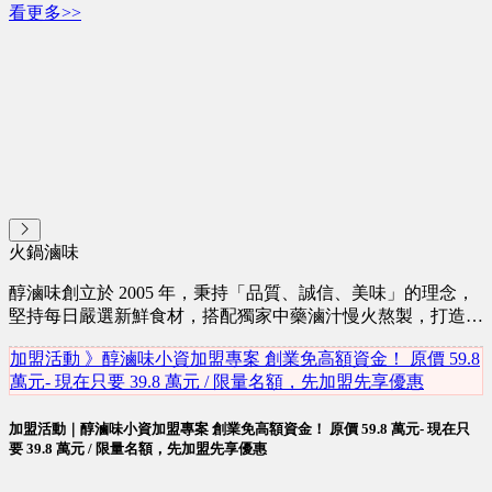
看更多>>
火鍋滷味
醇滷味創立於 2005 年，秉持「品質、誠信、美味」的理念，
堅持每日嚴選新鮮食材，搭配獨家中藥滷汁慢火熬製，打造香
醇回甘、清香不膩的獨特風味。多年來，我們不斷精進技術與
加盟活動 》醇滷味小資加盟專案 創業免高額資金！ 原價 59.8
經營模式，希望將成功經驗分享給更多創業夥伴，提供完整教
萬元- 現在只要 39.8 萬元 / 限量名額，先加盟先享優惠
育訓練、開店規劃與營運輔導，陪伴每位加盟主穩健成長，共
創雙贏。 ● 讓創業不再孤軍奮戰。 ● 用一份好手藝，成就一
加盟活動｜醇滷味小資加盟專案 創業免高額資金！ 原價 59.8 萬元- 現在只
份好事業。 ● 把創業夢，變成每天的成就感。 ● 與其替別人
要 39.8 萬元 / 限量名額，先加盟先享優惠
打拼，不如打造自己的事業。 ● 今天踏出第一步，未來多一
份選擇。 選擇醇滷味，不只是選擇一個品牌，更是選擇一個