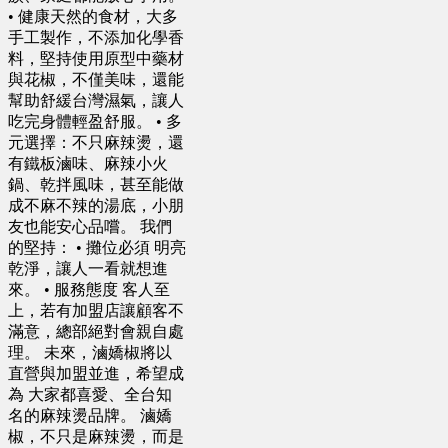
• 健康天然的食材，大多
手工製作，不添加化學香
料，堅持使用原型中藥材
與花椒，不僅美味，還能
幫助舒緩台灣濕氣，讓人
吃完身體輕盈舒服。 • 多
元選擇：不只麻辣燙，還
有鐵板滷味、麻辣小火
鍋、乾拌風味，甚至能做
成不麻不辣的湯底，小朋
友也能安心品嚐。 我們
的堅持： • 攤位必須 明亮
乾淨，讓人一看就想進
來。 • 服務態度 客人至
上，若有加盟店讓顧客不
滿意，總部絕對會親自處
理。 未來，滷嬌椒將以
直營與加盟並進，希望成
為 大家都喜愛、全台知
名的麻辣燙品牌。 滷嬌
椒，不只是麻辣燙，而是