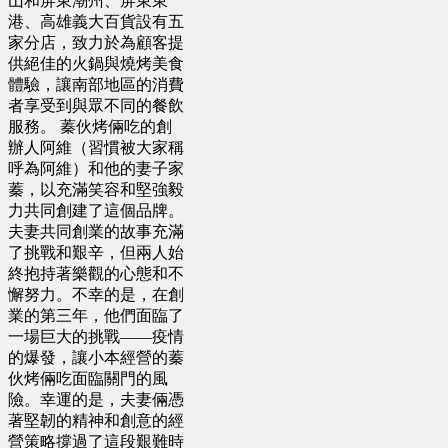
山和屏東潮州、屏東東
港、高雄義大百貨設有五
家分店，致力於為顧客提
供絕佳的火鍋與燒烤美食
體驗，讓南部地區的消費
者享受到與眾不同的餐飲
服務。 蓁伙烤倆吃的創
辦人阿維（習慣被大家稱
呼為阿維）和他的妻子家
蓁，以充滿笑容和堅強毅
力共同創建了這個品牌。
夫妻共同創業的故事充滿
了挑戰和艱辛，但兩人始
終抱持著樂觀的心態和不
懈努力。不幸的是，在創
業的第三年，他們面臨了
一場巨大的挑戰——疫情
的爆發，讓小本經營的蓁
伙烤倆吃面臨關門的風
險。幸運的是，夫妻倆憑
著堅韌的精神和創意的經
營策略撐過了這段艱難時