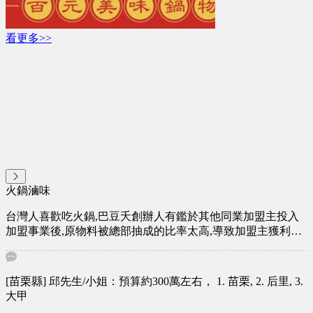
看更多>>
火鍋滷味
台灣人喜歡吃火鍋,巴豆夭創辦人有鑑於其他同業加盟主投入
加盟事業後,原物料被總部抽成的比率太高,導致加盟主獲利不
佳,「巴豆夭百元美味鍋物」創辦人早年也為其他加盟體系的
加盟店東,深知加盟各細節與經營方式的重要性。經歷數年的
準備,創辦人研發獨特的湯頭,堅持使用新鮮的食材與企業管理
[苗栗縣] 邱先生/小姐：預算約300萬左右， 1. 苗栗, 2. 后里, 3.
的方式創立了「巴豆夭百元美味鍋物」。歡迎想要投入火鍋事
大甲
業的加盟主加入「巴豆夭百元美味鍋物」,共創賺錢事業。