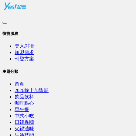
快捷服務
登入/註冊
加盟需求
刊登方案
主題分類
首頁
2026線上加盟展
飲品飲料
咖啡點心
早午餐
中式小吃
日韓異國
火鍋滷味
生活技能