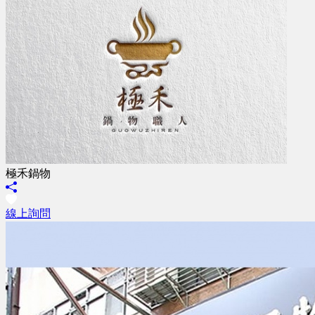
極禾鍋物
線上詢問