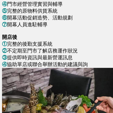
④
門市經營管理實習與輔導
⑤
完整的原物料供貨系統
⑥
開幕活動促銷造勢、活動規劃
⑦
開幕人員進駐輔導 ​​
開店後
①
完整的後勤支援系統
②
不定期至門市了解店務運作狀況
③
提供即時資訊與最新營運訊息
④
協助單店或聯合舉辦活動的建議與詢