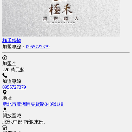
極禾鍋物
加盟專線：
0955727379
加盟金
220 萬元起
加盟專線
0955727379
地址
新北市蘆洲區集賢路348號1樓
開放區域
北部,中部,南部,東部,