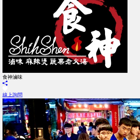
食神滷味
線上詢問