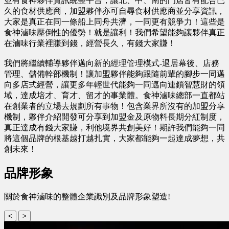
並有食神夥伴資訊統整平台，讓北、中、南的門店皆有配合已
久的食材供應商，加盟夥伴亦可自尋食材供應商並分享資訊，
大家是真正在同一條船上同舟共濟，一同更有競爭力！這些是
食神滷味壓倒性的優勢！就是讓利！我們希望能夠讓夥伴真正
在滷味行業裡賺到錢，經營長久，有錢大家賺！
我們將繼續輔導夥伴邁向新的經理管理模式-退居幕後、店務
管理、儲備幹部機制！讓加盟夥伴能夠跟隨前輩的腳步一同邁
向多店式經營，讓更多年輕世代能夠一同邁向連鎖智慧財的領
域，達成培才、育才、留才的事業體。食神滷味總部一直都站
在創業者的立場去規劃所有事物！包含業界所沒有的加盟分享
機制，夥伴介紹開發可分享到加盟金及原物料長期分紅制度，
真正達成有錢大家賺，利他境界共創美好！期許我們能夠一同
將這個品牌的根基越打越扎實，大家都能夠一起達成夢想，共
創未來！
品牌形象
關於食神滷味的整體企業識別及品牌形象塑造!
<
>