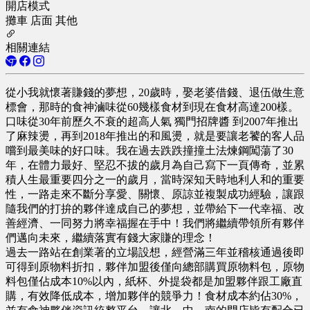
開店模式
攤車
店面
其他
相關連結
從小我就懷著賺錢的夢想，20歲時，娶老婆借錢、退伍做生意
標會，那時的食神滷味從60幾樣食材到現在食材高達200樣。
口味從30年前歷久不衰的超高人氣 獨門招牌醬 到2007年推出
了麻辣燙，再到2018年推出的和風燙，就是要讓老饕的客人品
嚐到最美味的好口味。我在過去跌跌撞撞土法煉鋼闖蕩了30
年，在體力最好、堅忍不拔的歲月為自己寫下一頁傳奇，並累
積人生最重要四分之一的歲月，當時深知天時地利人和的重要
性，一路走來不斷分享愛、關懷、原諒並複製成功經驗，讓跟
隨我們的打拚的夥伴達成自己的夢想，並帶給下一代幸福、改
善經濟、一同努力將幸福握在手中！我們將繼續帶領所有夥伴
們邁向未來，繼續落實有錢大家賺的理念！
過去一路站在創業著的立場設想，經營滿三年並稽核通過後即
可得到原物料折扣，夥伴加盟後僅向總部購買原物料包，原物
料包僅佔成本10%以內，紙杯、外提袋都是加盟夥伴跟工廠直
購，有效降低成本，增加夥伴的競爭力！食材成本約佔30%，