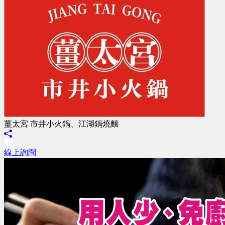
薑太宮 市井小火鍋、江湖鍋燒麵
線上詢問