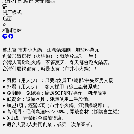
北部,中部,南部,東部,離島
開店模式
店面
相關連結
薑太宮 市井小火鍋、江湖鍋燒麵：加盟68萬元
創業加盟選擇（火鍋類）：就等於成功一半！
台灣人喜歡吃火鍋，不管夏天、春天都會跑火鍋店。
台灣什麼鍋都有，就是沒有（市井小火鍋）！
● 廚房（用人少）：只要2位員工+總部/中央廚房支援
● 外場（用人少）：客人採用（線上點餐系統）
● 免廚師、免經驗：廚房SOP流程操作 = 料理簡單
● 低資金：設備器具，建議使用二手設備。
● 加盟1項，經營2項（市井小火鍋、江湖鍋燒麵）。
● 高利潤：毛利高達66%~56%，開放食材（採購自主權）
● 0抽成：營業額全歸加盟店。
● 適合夫妻2人共同創業，或第一次創業者。