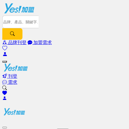
品牌刊登
加盟需求
刊登
需求