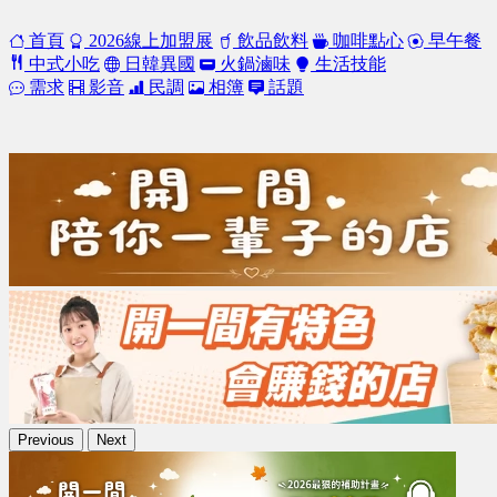
首頁
2026線上加盟展
飲品飲料
咖啡點心
早午餐
中式小吃
日韓異國
火鍋滷味
生活技能
需求
影音
民調
相簿
話題
Previous
Next