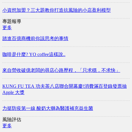
小資想加盟？三大題教你打造抗風險的小店盈利模型
專題報導
更多
踏進百億商機前你該思考的事情
咖啡是什麼? YO coffee這樣說..
來自營收破億老闆的尋店心路歷程，「只求穩，不求快」
KUNG FU TEA 功夫茶八店聯合開幕慶!消費滿百登錄發票抽
Apple 大獎
力挺防疫第一線 酸奶大獅為醫護補充益生菌
風險評估
更多