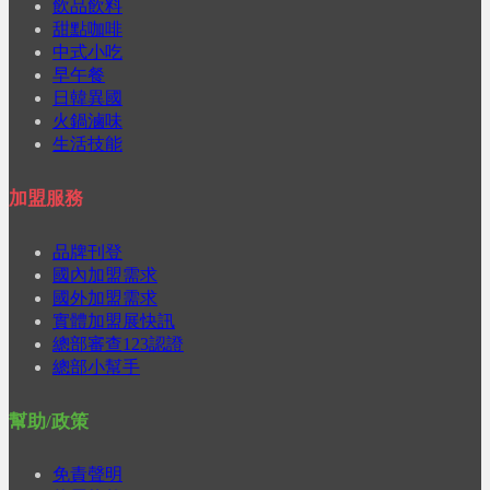
飲品飲料
甜點咖啡
中式小吃
早午餐
日韓異國
火鍋滷味
生活技能
加盟服務
品牌刊登
國內加盟需求
國外加盟需求
實體加盟展快訊
總部審查123認證
總部小幫手
幫助/政策
免責聲明