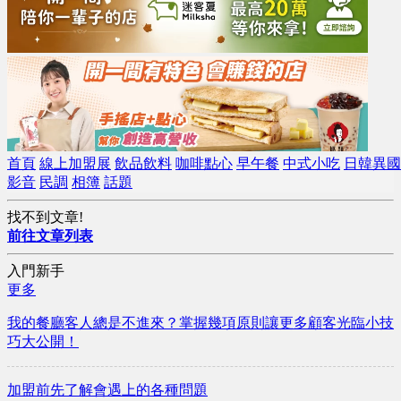
首頁
線上加盟展
飲品飲料
咖啡點心
早午餐
中式小吃
日韓異國
影音
民調
相簿
話題
找不到文章!
前往文章列表
入門新手
更多
我的餐廳客人總是不進來？掌握幾項原則讓更多顧客光臨小技
巧大公開！
加盟前先了解會遇上的各種問題