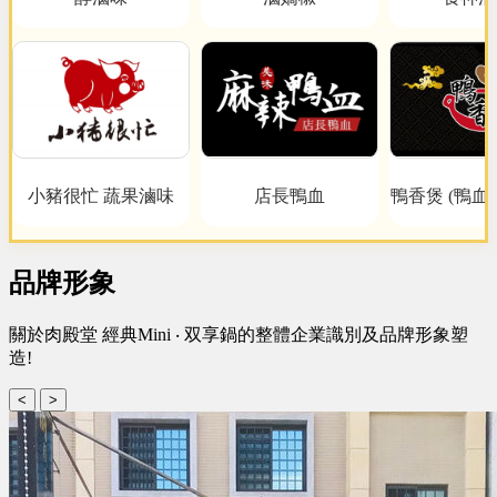
小豬很忙 蔬果滷味
店長鴨血
鴨香煲 (鴨血
品牌形象
關於肉殿堂 經典Mini ‧ 双享鍋的整體企業識別及品牌形象塑
造!
<
>