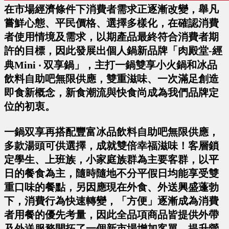
在市場經濟條件下消費者需求正逐漸改變，舉凡
嘗鮮心態、平民價格、選擇多樣化，在確認消費
者使用情境及需求，以期產品最終符合消費者期
許的目標，因此發展出個人鍋新品牌「肉殿堂-經
典Mini ‧ 双享鍋」，主打一鍋雙享小火鍋和冰品
飲料自助吧無限供應，雙重滋味、一次滿足創造
即食新概念，新食潮流與快食尚成為我們品牌定
位的初衷。
一鍋双享再搭配豐富冰品飲料自助吧無限供應，
多款湯頭可供選擇，成就雙倍幸福滋味！客層鎖
定學生、上班族，小家庭族群為主要客群，以平
日的餐食為主，隨時隨地不分平假日均能享受雙
重口味的餐點，另因應現在外食、外送興盛蓬勃
下，消費行為快速轉變，「方便」逐漸成為消費
者用餐的優先考量，因此全品項商品皆提供外帶
及外送服務開拓了一個新市場增加客單、提升營