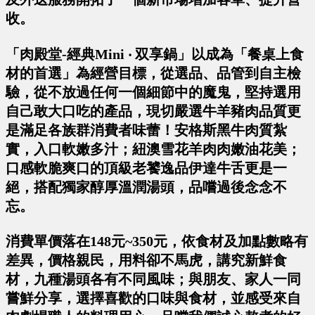
收。
「肉殿堂-經典Mini ‧ 双享鍋」以成為「餐桌上食
材的首選」為經營目標，從選品、品管到自主檢
驗，從不放過任何一個細節中的魔鬼，堅持選用
自己敢大口吃的產品，現切嚴選牛羊豬肉品質更
是滿足各族群消費者味蕾！安格斯黑牛肉質紮
實，入口軟嫩多汁；紐澳雪花羊肉肉嫩油花美；
口感軟脆爽口的頂級老饕逸品伊達牛舌更是一
絕，搭配獨家醇厚溫潤湯頭，品嚐過後念念不
忘。
消費單價落在148元~350元，依食材及加點數略有
差異，價格親民，用料卻不馬虎，講究新鮮食
材，九種湯頭各有不同風味；與朋友、家人一同
嘗鮮分享，選擇喜歡的口味與食材，並感受來自