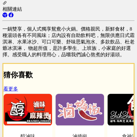
相關連結
一鍋雙享，個人式獨享鴛鴦小火鍋。價格親民，新鮮食材，8
種湯頭各有不同風味；店內設有自助飲料吧，無限供應日式霜
淇淋、水果冰沙、可口可樂、舒味思氣泡水、多款飲品、杜老
爺冰淇淋， 物超所值，是許多學生、上班族，小家庭的好選
擇。感受職人的料理用心，品嚐我們誠心熬煮的好湯頭。
猜你喜歡
看更多
醇滷味
滷嬌椒
食神滷