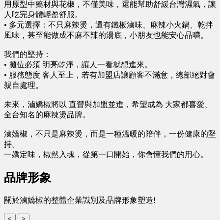
用原型中藥材與花椒，不僅美味，還能幫助舒緩台灣濕氣，讓
人吃完身體輕盈舒服。
• 多元選擇：不只麻辣燙，還有鐵板滷味、麻辣小火鍋、乾拌
風味，甚至能做成不麻不辣的湯底，小朋友也能安心品嚐。
我們的堅持：
• 攤位必須 明亮乾淨，讓人一看就想進來。
• 服務態度 客人至上，若有加盟店讓顧客不滿意，總部絕對會
親自處理。
未來，滷嬌椒將以 直營與加盟並進，希望成為 大家都喜愛、
全台知名的麻辣燙品牌。
滷嬌椒，不只是麻辣燙，而是一種溫暖的陪伴，一份健康的堅
持。
一嬌定味，椒然入魂，從第一口開始，你會懂我們的用心。
品牌形象
關於滷嬌椒的整體企業識別及品牌形象塑造!
<
>