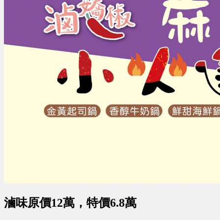
滷味原價12萬，特價6.8萬