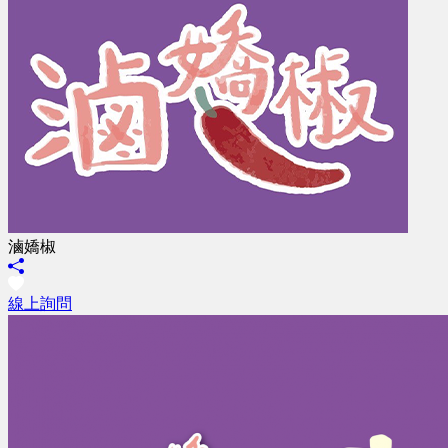
滷嬌椒
線上詢問