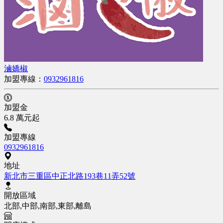
滷嬌椒
加盟專線：
0932961816
加盟金
6.8 萬元起
加盟專線
0932961816
地址
新北市三重區中正北路193巷11弄52號
開放區域
北部,中部,南部,東部,離島