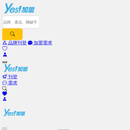
品牌刊登
加盟需求
刊登
需求