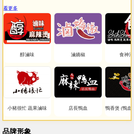
看更多
醇滷味
滷嬌椒
食神滷
小豬很忙 蔬果滷味
店長鴨血
鴨香煲 (鴨血
品牌形象