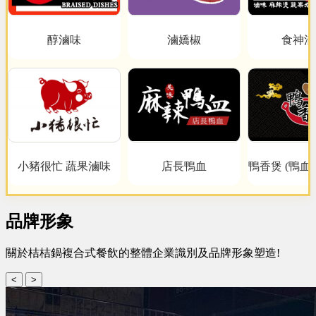
醇滷味
滷嬌椒
食神滷
小豬很忙 蔬果滷味
店長鴨血
鴨香煲 (鴨血
品牌形象
關於桔桔鍋複合式餐飲的整體企業識別及品牌形象塑造!
<
>