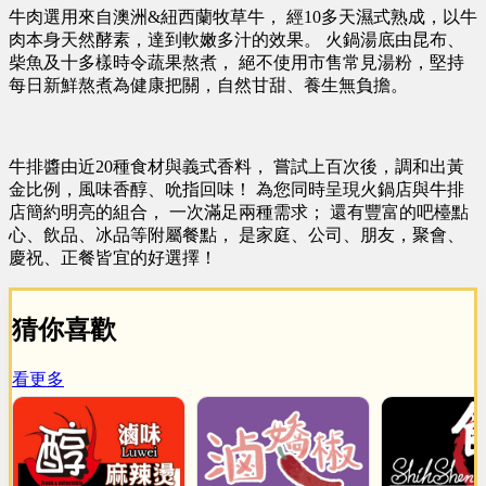
牛肉選用來自澳洲&紐西蘭牧草牛， 經10多天濕式熟成，以牛
肉本身天然酵素，達到軟嫩多汁的效果。 火鍋湯底由昆布、
柴魚及十多樣時令蔬果熬煮， 絕不使用市售常見湯粉，堅持
每日新鮮熬煮為健康把關，自然甘甜、養生無負擔。
牛排醬由近20種食材與義式香料， 嘗試上百次後，調和出黃
金比例，風味香醇、吮指回味！ 為您同時呈現火鍋店與牛排
店簡約明亮的組合， 一次滿足兩種需求； 還有豐富的吧檯點
心、飲品、冰品等附屬餐點， 是家庭、公司、朋友，聚會、
慶祝、正餐皆宜的好選擇！
猜你喜歡
看更多