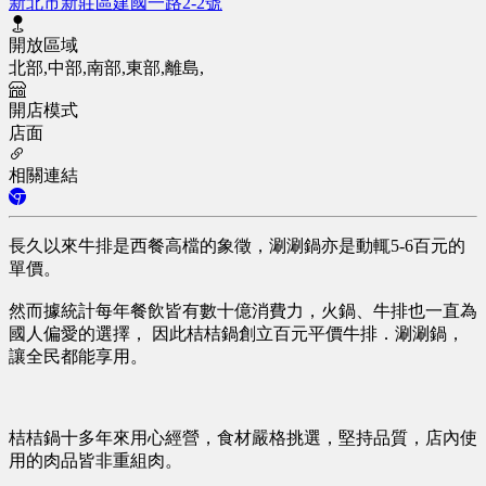
新北市新莊區建國一路2-2號
開放區域
北部,中部,南部,東部,離島,
開店模式
店面
相關連結
長久以來牛排是西餐高檔的象徵，涮涮鍋亦是動輒5-6百元的
單價。
然而據統計每年餐飲皆有數十億消費力，火鍋、牛排也一直為
國人偏愛的選擇， 因此桔桔鍋創立百元平價牛排．涮涮鍋，
讓全民都能享用。
桔桔鍋十多年來用心經營，食材嚴格挑選，堅持品質，店內使
用的肉品皆非重組肉。