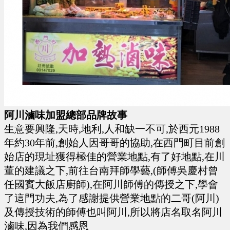
阿川滷味加盟總部品牌故事
生意要興隆,天時,地利,人和缺一不可,於西元1988
年約30年前,創始人因哥哥的協助,在西門町目前創
始店的現址獲得極佳的營業地點,有了好地點,在川
董的建議之下,前往台南拜師學藝,(師傅吳慶村曾
任國賓大飯店廚師),在阿川師傅的傳授之下,學會
了這門功夫,為了感謝提供營業地點的二哥(阿川)
及傳授技術的師傅也叫阿川,所以將店名取名阿川
滷味,因為我們感恩