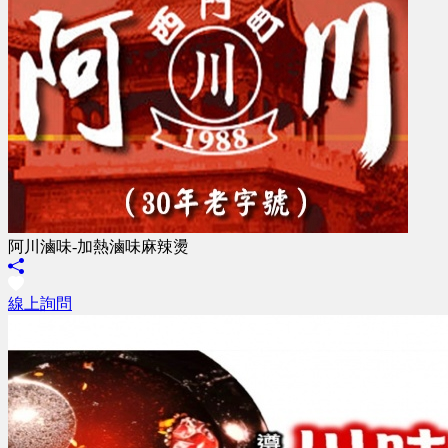
阿川滷味-加熱滷味麻辣燙
線上詢問