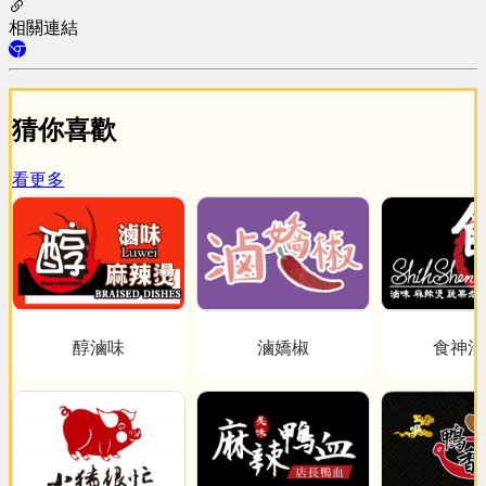
相關連結
猜你喜歡
看更多
醇滷味
滷嬌椒
食神滷