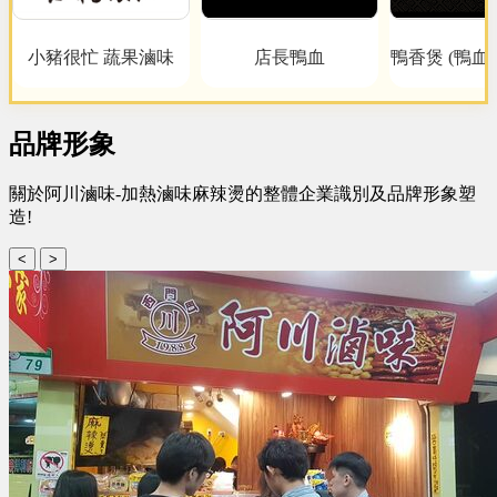
小豬很忙 蔬果滷味
店長鴨血
鴨香煲 (鴨血
品牌形象
關於阿川滷味-加熱滷味麻辣燙的整體企業識別及品牌形象塑
造!
<
>