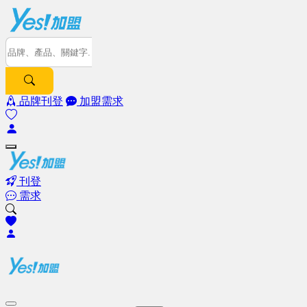
品牌刊登
加盟需求
刊登
需求