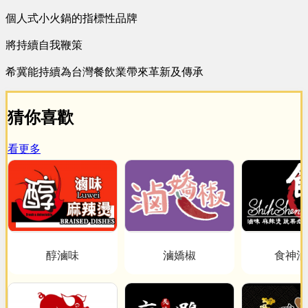
個人式小火鍋的指標性品牌
將持續自我鞭策
希冀能持續為台灣餐飲業帶來革新及傳承
猜你喜歡
看更多
醇滷味
滷嬌椒
食神滷