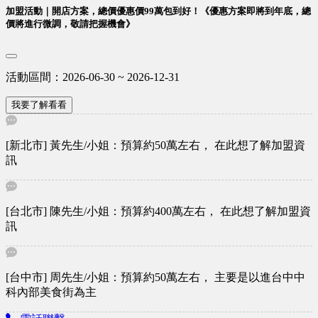
加盟活動｜開店方案，總價優惠價99萬包到好！《優惠方案即將到年底，總
「室內裝潢風格也能客製化」，強調每間店的裝潢風格獨特
價將進行微調，敬請把握機會》
性。 加盟最夯 食光杯複合式餐飲 小資創業 小額投資 最佳首
選
活動區間：2026-06-30 ~ 2026-12-31
我要了解看看
[新北市] 黃先生/小姐：預算約50萬左右， 在此想了解加盟資
訊
[台北市] 陳先生/小姐：預算約400萬左右， 在此想了解加盟資
訊
[台中市] 周先生/小姐：預算約50萬左右， 主要是以進台中中
科內部美食街為主