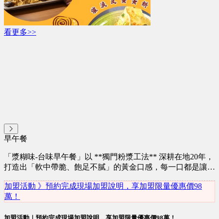
看更多>>
早午餐
「漿糊味-台味早午餐」以 **獨門粉漿工法** 深耕在地20年，
打造出「軟中帶脆、飽足不膩」的黃金口感，每一口都是讓顧
客回味再三的台味感動！現在，我們開放加盟，只需 **2人即
加盟活動 》預約完成現場加盟說明，享加盟限量優惠價98
可營運** ，搭配數位化系統降低人力開銷，助您快速站穩早
萬！
餐藍海市場！ 以20年的焠錬~成就獨一無二的漿糊味
加盟活動｜預約完成現場加盟說明，享加盟限量優惠價98萬！