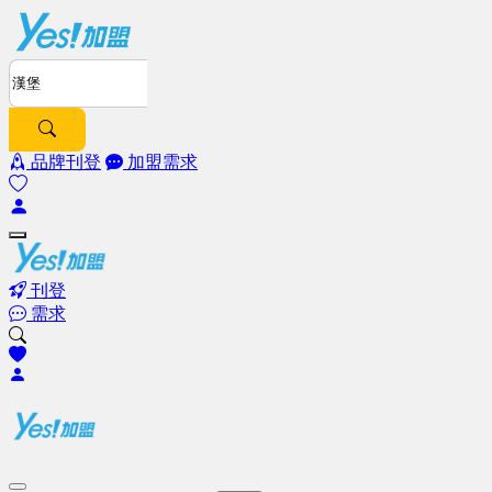
品牌刊登
加盟需求
刊登
需求