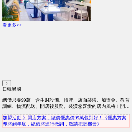
看更多>>
日韓異國
總價只要99萬！含生財設備、招牌、店面裝潢、加盟金、教育
訓練、物流配送、開店後服務。裝潢您喜愛的店內風格！開一
間「屬於自己」的店！ 食光杯複合式餐飲，主食為義大利麵
加盟活動 》開店方案，總價優惠價99萬包到好！《優惠方案
為主簡餐，另有燉飯、焗烤、披薩、炸物、鬆餅甜品、菠蘿包
即將到年底，總價將進行微調，敬請把握機會》
及漢堡、茶飲及手搖飲、咖啡及氣泡水飲品，與火鍋及鍋燒系
列。 複合式餐點品項多「可依喜好選擇餐點品項及種類」、