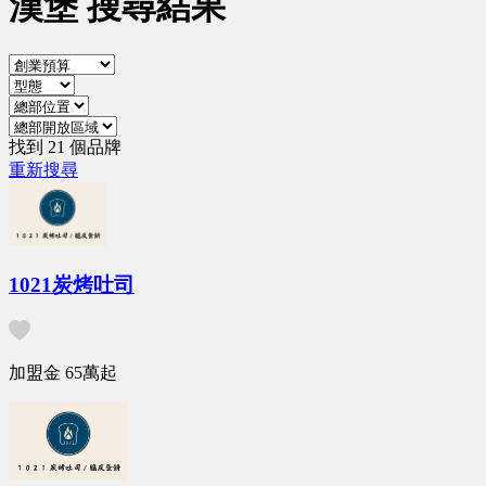
漢堡 搜尋結果
找到 21 個品牌
重新搜尋
1021炭烤吐司
加盟金
65萬
起