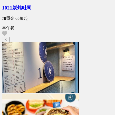
1021炭烤吐司
加盟金
65萬
起
早午餐