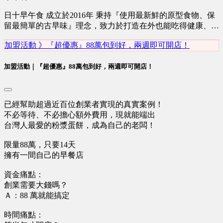
日十早午食 成立於2016年 秉持『使用最新鮮的原型食物、保
留最簡單的古早味』理念，致力於打造在外也能吃得健康、無
負擔。 創辦人願景： 『台灣這塊土地上有許多特色美食，我
加盟活動 》『超優惠』88萬包到好，兩週即可開店！
的使命就是將粉漿蛋餅帶往國際，達到珍珠奶茶在世界上的地
位！』
加盟活動｜『超優惠』88萬包到好，兩週即可開店！
已經幫助超過近百位創業者實現的真實案例！
不必等待、不必擔心額外費用，現就能端出⠀
台灣人最愛的粉漿蛋餅，成為自己的老闆！
限量88萬，只要14天
擁有一間自己的早餐店 ⠀
資金痛點：
創業需要大錢嗎？
Ａ：88 萬就能搞定
時間痛點：