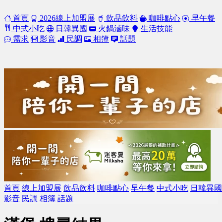
首頁
2026線上加盟展
飲品飲料
咖啡點心
早午餐
中式小吃
日韓異國
火鍋滷味
生活技能
需求
影音
民調
相簿
話題
首頁
線上加盟展
飲品飲料
咖啡點心
早午餐
中式小吃
日韓異國
影音
民調
相簿
話題