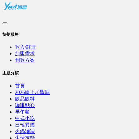
快捷服務
登入/註冊
加盟需求
刊登方案
主題分類
首頁
2026線上加盟展
飲品飲料
咖啡點心
早午餐
中式小吃
日韓異國
火鍋滷味
生活技能