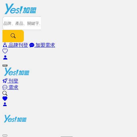
品牌刊登
加盟需求
刊登
需求