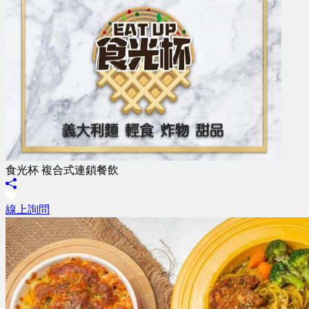
食光杯 複合式連鎖餐飲
線上詢問