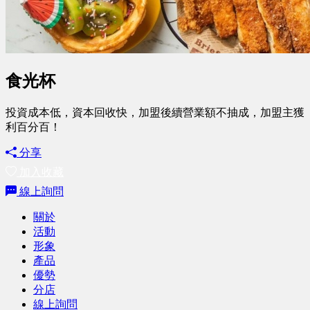
食光杯
投資成本低，資本回收快，加盟後續營業額不抽成，加盟主獲
利百分百！
分享
加入收藏
線上詢問
關於
活動
形象
產品
優勢
分店
線上詢問