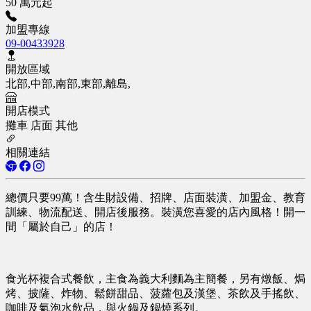
50 萬元起
加盟專線
09-00433928
開放區域
北部,中部,南部,東部,離島,
開店模式
攤車
店面
其他
相關連結
總價只要99萬！含生財設備、招牌、店面裝潢、加盟金、教育
訓練、物流配送、開店後服務。裝潢您喜愛的店內風格！開一
間「屬於自己」的店！
食光杯複合式餐飲，主食為義大利麵為主簡餐，另有燉飯、焗
烤、披薩、炸物、鬆餅甜品、菠蘿包及漢堡、茶飲及手搖飲、
咖啡及氣泡水飲品，與火鍋及鍋燒系列。