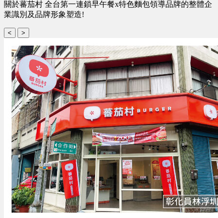
關於蕃茄村 全台第一連鎖早午餐x特色麵包領導品牌的整體企
業識別及品牌形象塑造!
<
>