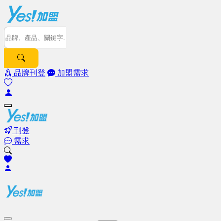
品牌刊登
加盟需求
刊登
需求