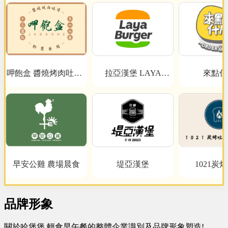
呷飽盒 醬燒烤肉吐司x
拉亞漢堡 LAYA
來點什
BURGER
粉漿蛋餅
早安公雞 農場晨食
堤亞漢堡
1021炭
品牌形象
關於哈堡堡 輕食早午餐的整體企業識別及品牌形象塑造!