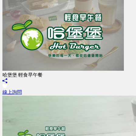
哈堡堡 輕食早午餐
線上詢問