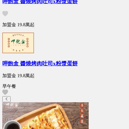
呷飽盒 醬燒烤肉吐司x粉漿蛋餅
加盟金
19.8萬
起
呷飽盒 醬燒烤肉吐司x粉漿蛋餅
加盟金
19.8萬
起
早午餐