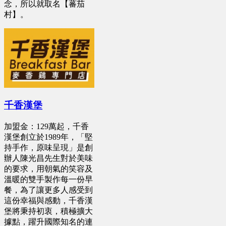
念，所以就取名【蕃茄
村】。
千香漢堡
加盟金：129萬起，千香
漢堡創立於1989年，「堅
持手作，原味呈現」是創
辦人陳光昌先生對於美味
的要求，用朝氣的笑容及
溫暖的雙手製作每一份早
餐，為了讓更多人感受到
這份幸福與感動，千香漢
堡將秉持初衷，積極擴大
據點，躍升國際知名的連