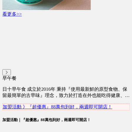
看更多>>
早午餐
日十早午食 成立於2016年 秉持『使用最新鮮的原型食物、保
留最簡單的古早味』理念，致力於打造在外也能吃得健康、無
負擔。 創辦人願景： 『台灣這塊土地上有許多特色美食，我
加盟活動 》『超優惠』88萬包到好，兩週即可開店！
的使命就是將粉漿蛋餅帶往國際，達到珍珠奶茶在世界上的地
位！』
加盟活動｜『超優惠』88萬包到好，兩週即可開店！