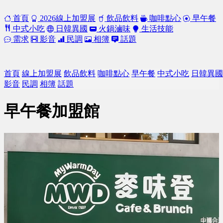
首頁
2026線上加盟展
飲品飲料
咖啡點心
早午餐
中式小吃
日韓異國
火鍋滷味
生活技能
需求
影音
民調
相簿
話題
首頁
線上加盟展
飲品飲料
咖啡點心
早午餐
中式小吃
日韓異國
影音
民調
相簿
話題
早午餐加盟館