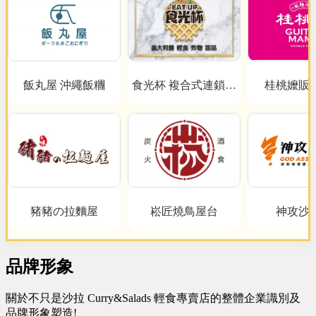
飯丸屋 沖繩飯糰
食光杯 複合式連鎖餐
桂桃嬤販
飲
豬豬の拉麵屋
崧匠燒鳥屋台
神攻沙
品牌形象
關於不只是沙拉 Curry&Salads 輕食專賣店的整體企業識別及
品牌形象塑造!