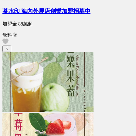
茶水印 海內外展店創業加盟招募中
加盟金
88萬
起
飲料店