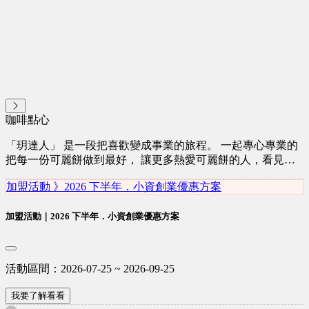
咖啡點心
「玥達人」 是一段把喜歡變成事業的旅程。 一起專心專業的
把每一份可麗餅做到最好， 讓更多熱愛可麗餅的人，看見這
份手作的溫度與價值。 玥達人總部，是每一位夥伴最穩定的
加盟活動 》2026 下半年．小資創業優惠方案
後盾， 也是每一段創業旅程最安心的起點， 讓一份喜歡成為
可以長久經營的事業。
加盟活動｜2026 下半年．小資創業優惠方案
活動區間：2026-07-25 ~ 2026-09-25
我要了解看看