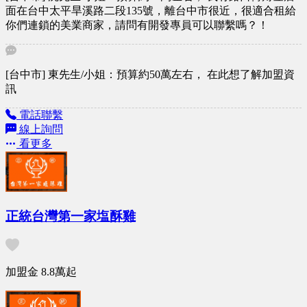
面在台中太平旱溪路二段135號，離台中市很近，很適合租給
洗帽專家｜帽型不變、乾淨如新 精細處理各類帽款，包括鴨
你們連鎖的美業商家，請問有開發專員可以聯繫嗎？！
舌帽、漁夫帽、毛帽等，專業清除汗漬與髒污，保持帽型完
整，是帽飾愛好者的首選洗護品牌。 品牌歷程與願景
Dreamers 第一家門市於新北市永和區成立，歷經多年專業研
發與服務優化，已成為全台消費者口碑推薦的專業洗護品牌。
[台中市] 東先生/小姐：預算約50萬左右， 在此想了解加盟資
為擴展品牌影響力，並樹立業界標竿，我們於 2022 年在台北
訊
市中山區設立旗艦示範店，作為未來加盟體系的核心展示與技
術培訓據點，協助有志投入洗護產業的夥伴打造可複製、可成
電話聯繫
長的事業模型。 品牌里程碑 2015 年｜首間門市於新北永和成
線上詢問
立 2020 年｜累積服務超過 20,000 名顧客，顧客回購率達 85%
看更多
2022 年｜成立台北中山旗艦示範店，正式啟動全台加盟計畫
品牌使命 Dreamers 不只是清潔鞋包帽，而是延續物品的價
值、風格與故事。 我們相信，專業洗護不只是一門技術，更
是一種生活態度、一種細緻品味的體現。
正統台灣第一家塩酥雞
加盟金
8.8萬
起