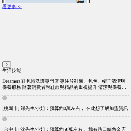
看更多>>
生活技能
Dreamers 鞋包帽洗護專門店 專注於鞋類、包包、帽子清潔與
保養服務 隨著消費者對鞋款與精品的重視提升 清潔與保養需
求持續成長 我們打造的是「高回購、可長期經營」的服務型
生意 而不只是一次性收入 三大核心服務 專業洗鞋｜專精各式
材質與品牌 針對運動鞋、皮鞋、帆布鞋、限量潮鞋等多種材
[桃園市] 歸先生/小姐：預算約0萬左右， 在此想了解加盟資訊
質，提供客製化清潔方案與專業保護處理，有效去除污漬與異
味，恢復潔淨與舒適。 洗包服務｜精品級呵護，延長壽命 從
日常背包、手提包到高價精品皮件，依據不同材質與構造量身
[台中市] 沈先生/小姐：預算約50萬左右， 我有路口轉角金店
打造清潔保養流程，並採用專業護理劑，讓包款重現光采。