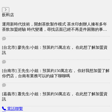
飲料店
運用新時代技術，開創茶飲製作模式 茶水印創辦人擁有多年
茶飲加盟經驗 時代變遷，尋找店面已經不再是件困難的事情
有效招募人員才是創業者最需要擔心的事情 現在人普遍不願
早起進廚房備茶及備料 而，這種苦差事便往往淪為是老闆的
「份內工作」 致力專研出茶飲店可以不用廚房、不用瓦斯、
[台北市] 廖先生/小姐：預算約75萬左右， 在此想了解加盟資
更不用提早1~2小時到店備茶備料的 [ 茶水印 ] 加盟的目的在
訊
於能快速得到餐飲技術及品牌名聲 但實際經營的難易度 只有
加盟者才最能真心體會 創辦人從加盟及經營者的角度出發 經
歷了2年的設備及茶品研究 首創「半自動化設備」煮珍珠，煮
[台南市] 王先生/小姐：預算約150萬左右， 你好我想加盟了解
糖不須用瓦斯、不耗費人力 減低操作上的困難 且有效減少煮
你們店，台南有業務可以約線下聊聊嗎
茶過程中生菌數的汙染 還增加了過去茶飲店無法突破的減糖
訴求 銷售品項皆採用現煮「二砂」 加上天然的「L-阿拉伯
糖」 讓消費者健康少負擔 從加盟者、經營者、消費者的角度
打造出三贏的全新品牌
[嘉義市] 蕭先生/小姐：預算約50萬左右， 在此想了解加盟資
訊
電話聯繫