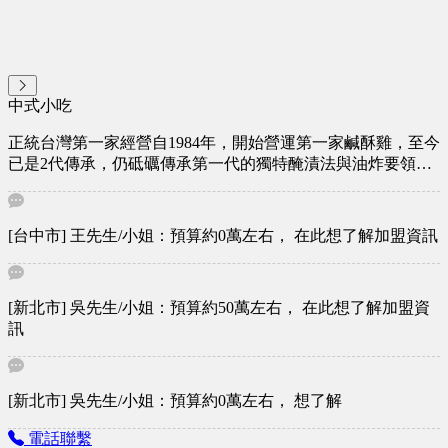
中式小吃
正統台灣第一家經營自1984年，開始營運第一家鹹酥雞，至今
已是2代傳承，仍砥礪傳承第一代的獨特醃漬法與油炸要領，
再順應現今民眾們希望有更多的食材選擇，葉先生便從不同的
食材下手，每一項都經過反覆的醃製過程和油炸測試，盡力的
讓新食材在小小的油鍋中，能各自擁有最適合的烹調方式。
[台中市] 王先生/小姐：預算約0萬左右， 在此想了解加盟資訊
今非昔比，葉先生開始建立SOP讓上一代的美味可以藉由更多
有志創業的夥伴們一起將傳統加上創意食材的美味，帶給更多
大街小巷的街坊鄰居們。
[新北市] 吳先生/小姐：預算約50萬左右， 在此想了解加盟資
訊
[新北市] 吳先生/小姐：預算約0萬左右， 想了解
電話聯繫