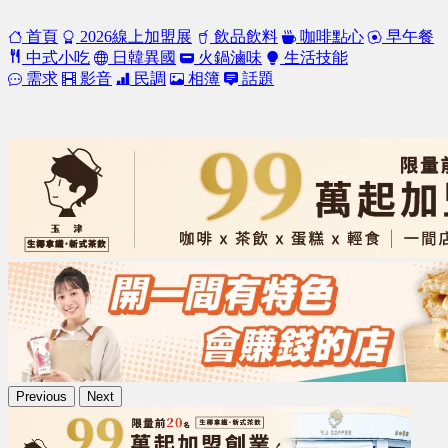
首頁
2026線上加盟展
飲品飲料
咖啡點心
早午餐
中式小吃
日韓異國
火鍋滷味
生活技能
需求
影音
民調
相簿
話題
Previous
Next