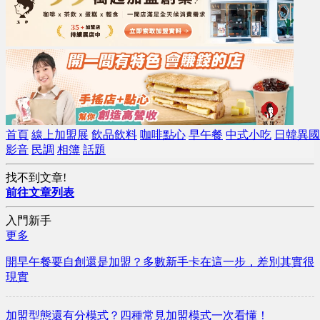
首頁
線上加盟展
飲品飲料
咖啡點心
早午餐
中式小吃
日韓異國
影音
民調
相簿
話題
找不到文章!
前往文章列表
入門新手
更多
開早午餐要自創還是加盟？多數新手卡在這一步，差別其實很
現實
加盟型態還有分模式？四種常見加盟模式一次看懂！