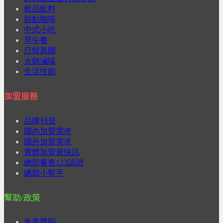
飲品飲料
甜點咖啡
中式小吃
早午餐
日韓異國
火鍋滷味
生活技能
加盟服務
品牌刊登
國內加盟需求
國外加盟需求
實體加盟展快訊
總部審查123認證
總部小幫手
幫助/政策
免責聲明