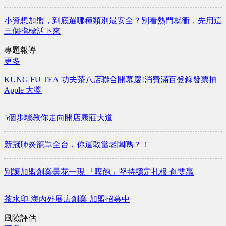
小資想加盟，到底選哪種類別最安全？別看熱門就衝，先用這
三個指標活下來
專題報導
更多
KUNG FU TEA 功夫茶八店聯合開幕慶!消費滿百登錄發票抽
Apple 大獎
5個步驟教你走向開店康莊大道
新冠肺炎籠罩全台，你還敢當老闆嗎？！
別讓加盟創業曇花一現 「喫飽」堅持穩定扎根 創雙贏
茶水印-海內外展店創業 加盟招募中
風險評估