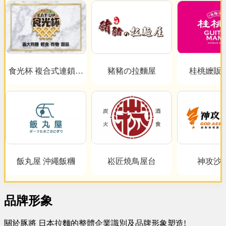
食光杯 複合式連鎖餐
豬豬の拉麵屋
桂桃嬤販
飲
飯丸屋 沖繩飯糰
崧匠燒鳥屋台
神攻沙
品牌形象
關於豚將 日本拉麵的整體企業識別及品牌形象塑造!