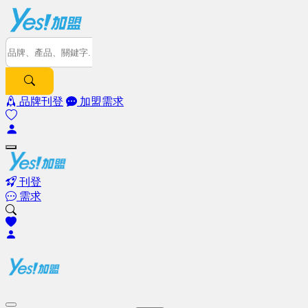
品牌刊登
加盟需求
刊登
需求