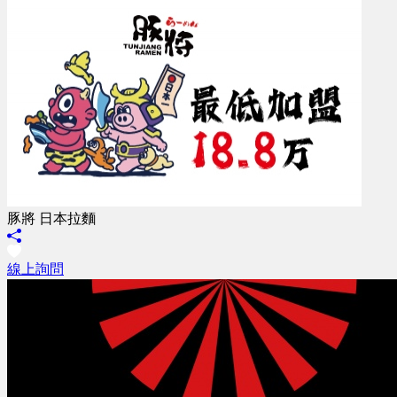
豚將 日本拉麵
線上詢問