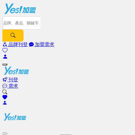
品牌刊登
加盟需求
刊登
需求