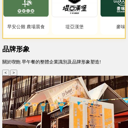
早安公雞 農場晨食
堤亞漢堡
麥味
品牌形象
關於喫飽 早午餐的整體企業識別及品牌形象塑造!
<
>