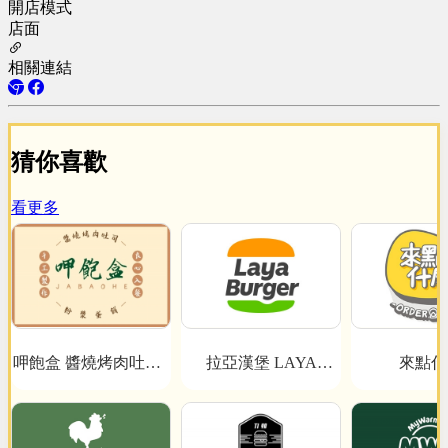
開店模式
店面
相關連結
猜你喜歡
看更多
呷飽盒 醬燒烤肉吐司x
拉亞漢堡 LAYA
來點什
BURGER
粉漿蛋餅