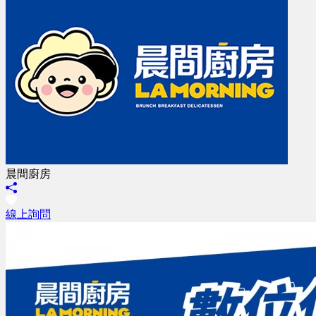
晨間廚房
線上詢問