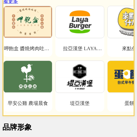
看更多
呷飽盒 醬燒烤肉吐司x
拉亞漢堡 LAYA
來點什
BURGER
粉漿蛋餅
早安公雞 農場晨食
堤亞漢堡
蛋餅
品牌形象