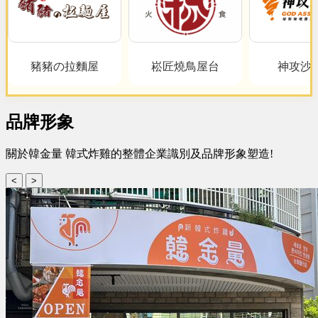
豬豬の拉麵屋
崧匠燒鳥屋台
神攻沙
品牌形象
關於韓金量 韓式炸雞的整體企業識別及品牌形象塑造!
<
>