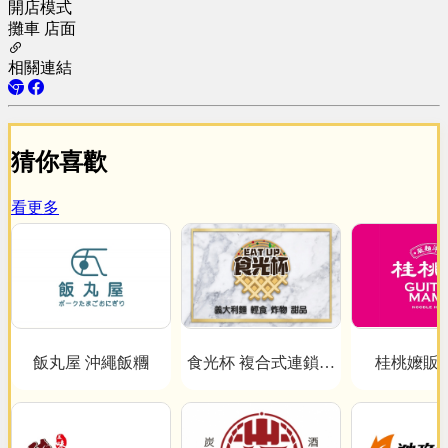
開店模式
攤車
店面
相關連結
猜你喜歡
看更多
飯丸屋 沖繩飯糰
食光杯 複合式連鎖餐
桂桃嬤販
飲