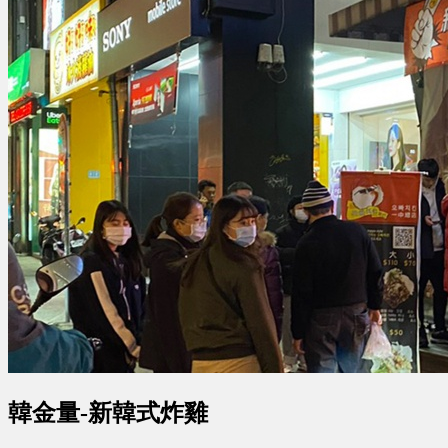
韓金量-新韓式炸雞