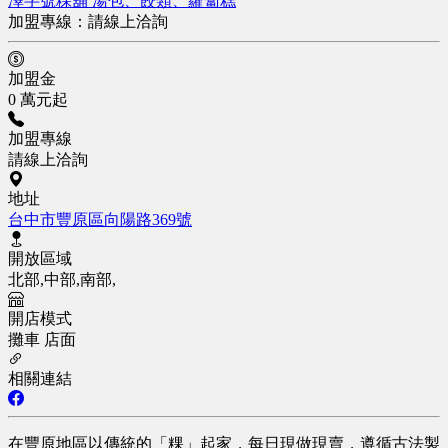
澤字號粿舖 湯包、餃類、蘿蔔糕
加盟專線：
請線上洽詢
加盟金
0 萬元起
加盟專線
請線上洽詢
地址
台中市豐原區向陽路369號
開放區域
北部,中部,南部,
開店模式
攤車
店面
相關連結
在豐原地區以傳統的「粿」起家，每日現做現賣，遵循古法製