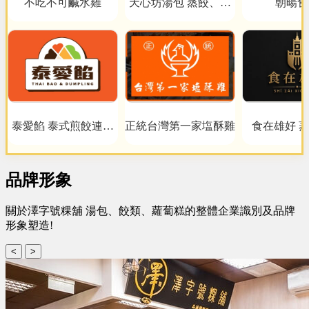
不吃不可鹹水雞
天心坊湯包 蒸餃、鍋
朝暘食
貼、生煎包、米糕、肉
圓
泰愛餡 泰式煎餃連鎖
正統台灣第一家塩酥雞
食在雄好 
事業
品牌形象
關於澤字號粿舖 湯包、餃類、蘿蔔糕的整體企業識別及品牌
形象塑造!
<
>