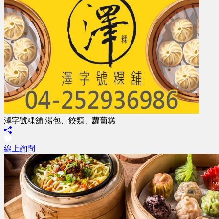
澤字號粿舖 湯包、餃類、蘿蔔糕
線上詢問