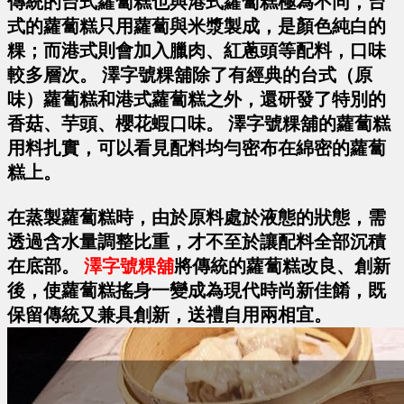
傳統的台式蘿蔔糕也與港式蘿蔔糕極為不同，台
式的蘿蔔糕只用蘿蔔與米漿製成，是顏色純白的
粿；而港式則會加入臘肉、紅蔥頭等配料，口味
較多層次。 澤字號粿舖除了有經典的台式（原
味）蘿蔔糕和港式蘿蔔糕之外，還研發了特別的
香菇、芋頭、櫻花蝦口味。 澤字號粿舖的蘿蔔糕
用料扎實，可以看見配料均勻密布在綿密的蘿蔔
糕上。
在蒸製蘿蔔糕時，由於原料處於液態的狀態，需
透過含水量調整比重，才不至於讓配料全部沉積
在底部。
澤字號粿舖
將傳統的蘿蔔糕改良、創新
後，使蘿蔔糕搖身一變成為現代時尚新佳餚，既
保留傳統又兼具創新，送禮自用兩相宜。