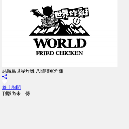
惡魔島世界炸雞 八國聯軍炸雞
線上詢問
刊版尚未上傳