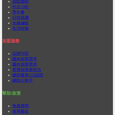
甜點咖啡
中式小吃
早午餐
日韓異國
火鍋滷味
生活技能
加盟服務
品牌刊登
國內加盟需求
國外加盟需求
實體加盟展快訊
總部審查123認證
總部小幫手
幫助/政策
免責聲明
使用條款