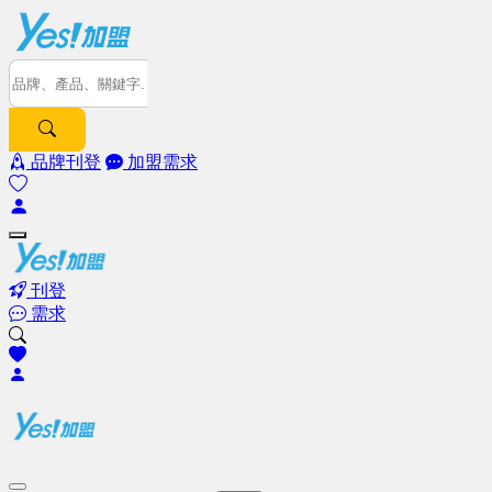
品牌刊登
加盟需求
刊登
需求