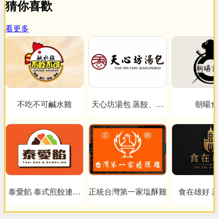
猜你喜歡
看更多
不吃不可鹹水雞
天心坊湯包 蒸餃、鍋
朝暘食
貼、生煎包、米糕、肉
圓
泰愛餡 泰式煎餃連鎖
正統台灣第一家塩酥雞
食在雄好 
事業