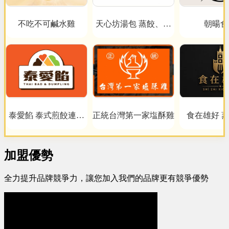
不吃不可鹹水雞
天心坊湯包 蒸餃、鍋
朝暘食
貼、生煎包、米糕、肉
圓
泰愛餡 泰式煎餃連鎖
正統台灣第一家塩酥雞
食在雄好 
事業
加盟優勢
全力提升品牌競爭力，讓您加入我們的品牌更有競爭優勢