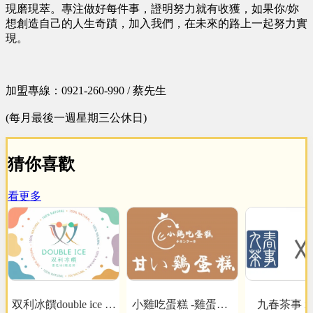
現磨現萃。專注做好每件事，證明努力就有收獲，如果你/妳
想創造自己的人生奇蹟，加入我們，在未來的路上一起努力實
現。
加盟專線：0921-260-990 / 蔡先生
(每月最後一週星期三公休日)
猜你喜歡
看更多
双利冰饌double ice 手
小雞吃蛋糕 -雞蛋糕x
九春茶事 x 