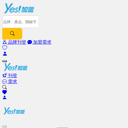
品牌刊登
加盟需求
刊登
需求