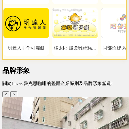
Coffe
作雪花冰/雪糕專賣店
泰式奶茶
玥達人手作可麗餅
橘太郎 爆漿雞蛋糕日
阿部玖肆 彩
式純手工嚴選
品牌形象
關於Lucas 魯克思咖啡的整體企業識別及品牌形象塑造!
<
>