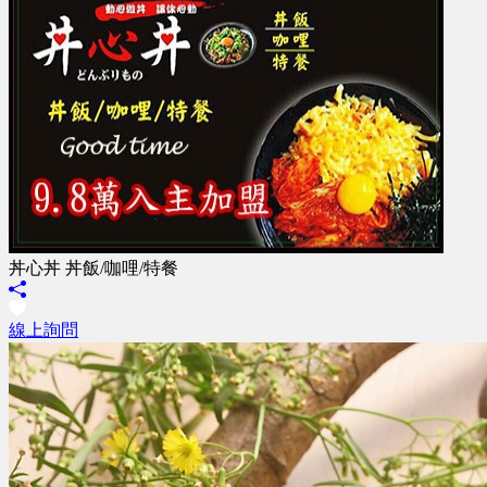
丼心丼 丼飯/咖哩/特餐
線上詢問