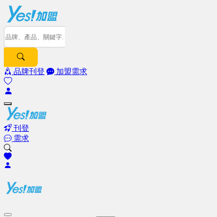
品牌刊登
加盟需求
刊登
需求