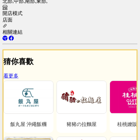
北部,中部,南部,東部,
開店模式
店面
相關連結
猜你喜歡
看更多
飯丸屋 沖繩飯糰
豬豬の拉麵屋
桂桃嬤販