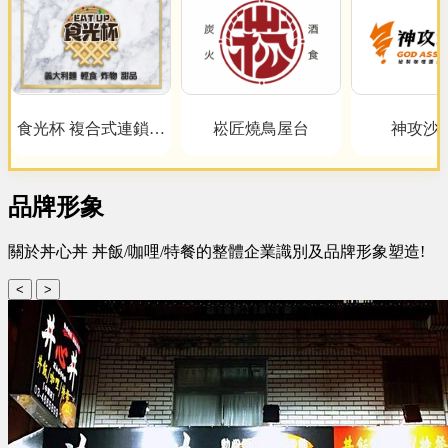
食光杯 複合式連鎖餐
崧匠燒鳥屋台
神攻沙
飲
品牌形象
關於丼心丼 丼飯/咖哩/特餐的整體企業識別及品牌形象塑造!
<
>