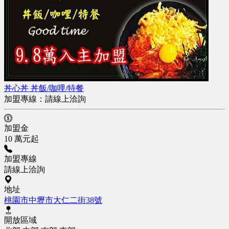
丼心丼 丼飯/咖哩/特餐
加盟專線：
請線上洽詢
加盟金
10 萬元起
加盟專線
請線上洽詢
地址
桃園市中壢市大仁二街38號
開放區域