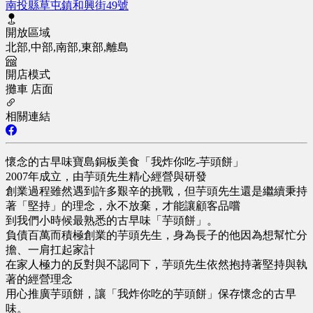
南投縣草屯鎮和興街49號
開放區域
北部,中部,南部,東部,離島
開店模式
攤車
店面
相關連結
懷念的古早味寶島銅板美食「我炸你吃-芋頭餅」
2007年成立，由芋頭先生精心經營與研發
創業過程雖然遇到許多艱辛的挑戰，但芋頭先生還是繼續秉持
著「堅持」的理念，永不放棄，才能讓顧客品嚐
到我們小時候最熟悉的古早味「芋頭餅」。
負債百萬而積極創業的芋頭先生，身為長子的他因為想幫忙分
擔、一肩扛起家計
在家人極力的反對與不認同下，芋頭先生依然抱持著堅持與執
著的經營理念
用心推廣芋頭餅，讓「我炸你吃的芋頭餅」保存懷念的古早
味。