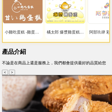
小雞吃蛋糕 -雞蛋糕x
橘太郎 爆漿雞蛋糕日
阿部玖肆 彩
泰式奶茶
式純手工嚴選
產品介紹
不論是在商品上還是服務上，我們都會提供最好的品質給您
<
>