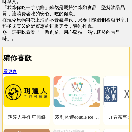
味享受。
「我炸你吃一芋頭餅」雖然是屬於油炸類食品，堅持油品品
質，讓消費者吃的安心、吃的健康。
在現今原物料都上漲的不景氣年代，只要用幾個銅板就能享用
料多味美又經濟實惠的銅板美食，特别推薦。
您一定要吃看看「一路創業、用心堅持、熱忱研發的古早
味」。
猜你喜歡
看更多
玥達人手作可麗餅
双利冰饌double ice 手
九春茶事 x 
Coffe
作雪花冰/雪糕專賣店