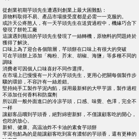
從創業初期芋頭先生遭遇到創業上最大困難點：
原物料取得不易、產品市場接受度都是必需一一克服的。
或許天公疼憨人，有一天芋頭先生在送貨過程中，機緣巧合下
發現了餅乾工廠
這讓遇到瓶頭的芋頭先生發現了一絲轉機，原物料的問題終於
獲得了解決。
口味上為了迎合各個階層，芊頭餅在口味上有很大的突破
可在芋頭餅上添加「梅粉、芥末、胡椒、海鹽」等多種不同的
調味
消費者可因個人口味喜好不同作選擇。
在市場上已慢慢有一片天的芋頭先生，更用心把關每個製作步
驟的環節，不容許有一絲差錯。
堅持純手工製作芋泥内餡，採用最新鲜的大甲芋源，製作過程
不添加任何香料和防腐劑
所以跟一般外面進口的冷凉芋頭，口感、味覺、色澤，完全不
一样
讓顧客品嚐到芋頭香，絕對綿密新鮮，不僅讓顧客吃的開心，
也吃的放心。
新鲜、健康、高温油炸不卡油的素食芋頭餅
芊泥包餡為的是能讓顧客吃到富有濃郁的芋頭香，還有更棒的