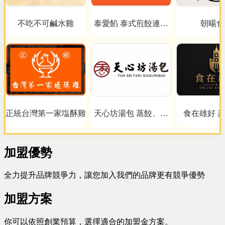
不吃不可鹹水雞
泰愛餡 泰式煎餃連鎖
朝暘食
事業
正統台灣第一家塩酥雞
天心坊湯包 蒸餃、鍋
食在雄好 
貼、生煎包、米糕、肉
圓
加盟優勢
全力提升品牌競爭力，讓您加入我們的品牌更有競爭優勢
加盟方案
你可以依照創業預算，選擇適合的加盟金方案。