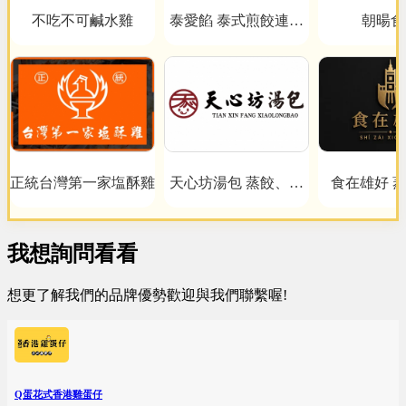
不吃不可鹹水雞
泰愛餡 泰式煎餃連鎖
朝暘食
事業
正統台灣第一家塩酥雞
天心坊湯包 蒸餃、鍋
食在雄好 
貼、生煎包、米糕、肉
圓
我想詢問看看
想更了解我們的品牌優勢歡迎與我們聯繫喔!