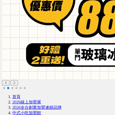
首頁
2026線上加盟展
2026全台創業加盟連鎖品牌
中式小吃加盟館