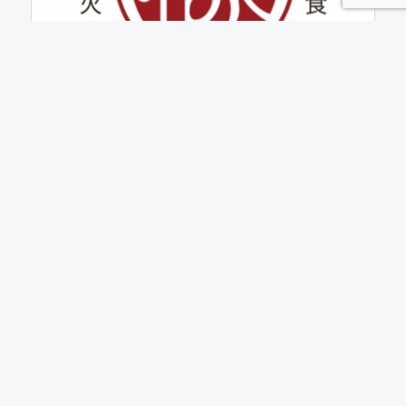
崧匠燒鳥屋台
拜達生技AI分潤事業