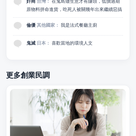
奸商
台灣：
在鬼島做生意才有賺頭，低價過期
原物料拼命進貨，吃死人被關幾年出來繼續惡搞
倫優
其他國家：
我是法式餐廳主廚
鬼滅
日本：
喜歡當地的環境人文
更多創業民調