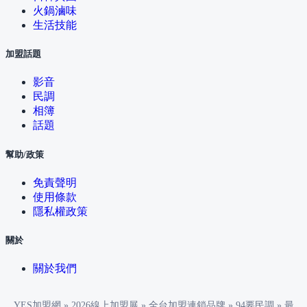
火鍋滷味
生活技能
加盟話題
影音
民調
相簿
話題
幫助/政策
免責聲明
使用條款
隱私權政策
關於
關於我們
YES加盟網
»
2026線上加盟展
»
全台加盟連鎖品牌
»
94要民調
»
最想