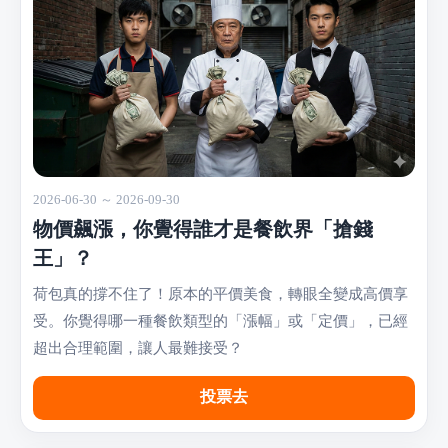
2026-06-30 ～ 2026-09-30
物價飆漲，你覺得誰才是餐飲界「搶錢
王」？
荷包真的撐不住了！原本的平價美食，轉眼全變成高價享
受。你覺得哪一種餐飲類型的「漲幅」或「定價」，已經
超出合理範圍，讓人最難接受？
投票去