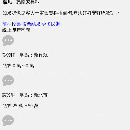
楊凡
恐龍家長型
如果我也是客人一定會覺得很倒楣,無法好好安靜吃飯\\==/
前往投票
投票結果
更多民調
線上即時詢問
彭X姐 地點：桃園市
預算 0 萬 ~ 0 萬
彭X軒 地點：新竹縣
預算 0 萬 ~ 0 萬