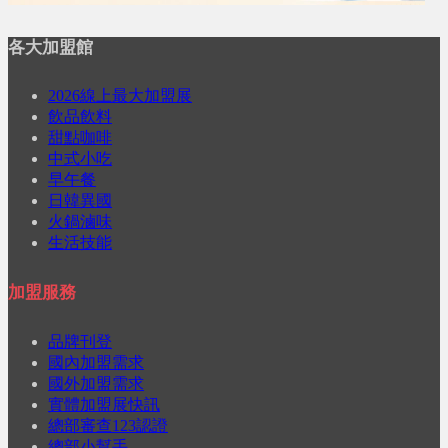
各大加盟館
2026線上最大加盟展
飲品飲料
甜點咖啡
中式小吃
早午餐
日韓異國
火鍋滷味
生活技能
加盟服務
品牌刊登
國內加盟需求
國外加盟需求
實體加盟展快訊
總部審查123認證
總部小幫手