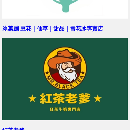
預算 0 萬 ~ 0 萬
冰菓蹦 豆花｜仙草｜甜品｜雪花冰專賣店
林X晴 地點：高雄市
預算 0 萬 ~ 0 萬