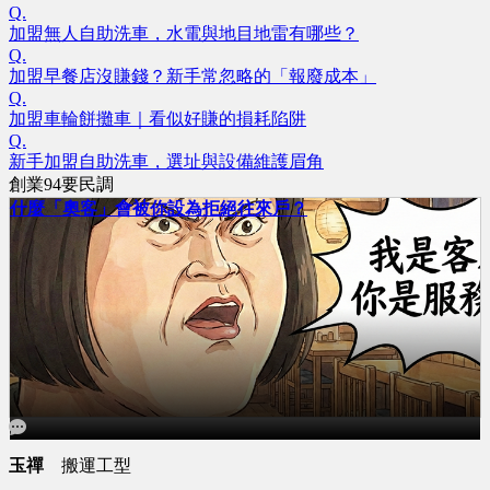
Q.
加盟無人自助洗車，水電與地目地雷有哪些？
Q.
加盟早餐店沒賺錢？新手常忽略的「報廢成本」
Q.
加盟車輪餅攤車｜看似好賺的損耗陷阱
Q.
新手加盟自助洗車，選址與設備維護眉角
創業94要民調
什麼「奧客」會被你設為拒絕往來戶？
玉禪
搬運工型