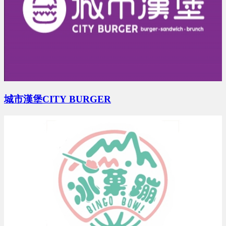
胡X鈜 地點：台南市
預算 0 萬 ~ 0 萬
許X鈞 地點：新北市
預算 25 萬 ~ 50 萬
城市漢堡CITY BURGER
張X宗 地點：桃園市
預算 0 萬 ~ 0 萬
陳X叡 地點：台北市