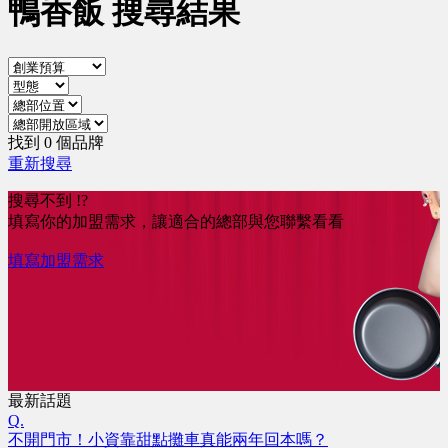
鴨香飯 搜尋結果
找到 0 個品牌
重新搜尋
搜尋不到 !?
填寫你的加盟需求，讓適合的總部與您聯繫看看
填寫加盟需求
最新話題
Q.
不開門市！小資靠甜點攤車真能兩年回本嗎？