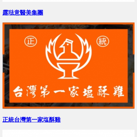
露琺意醫美集團
張X瑜 地點：宜蘭縣
預算 0 萬 ~ 0 萬
侯X姐 地點：台中市
預算 0 萬 ~ 0 萬
張X綺 地點：嘉義縣
正統台灣第一家塩酥雞
預算 0 萬 ~ 0 萬