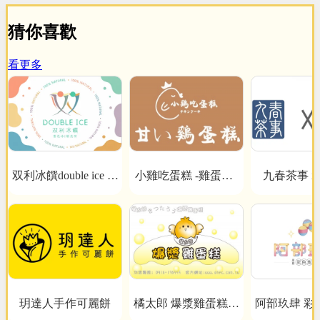
猜你喜歡
看更多
双利冰饌double ice 手
小雞吃蛋糕 -雞蛋糕x
九春茶事 x 
Coffe
作雪花冰/雪糕專賣店
泰式奶茶
玥達人手作可麗餅
橘太郎 爆漿雞蛋糕日
阿部玖肆 彩
式純手工嚴選