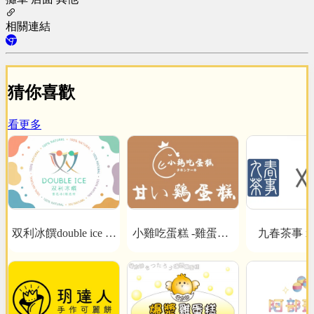
相關連結
猜你喜歡
看更多
双利冰饌double ice 手
小雞吃蛋糕 -雞蛋糕x
九春茶事 x 
Coffe
作雪花冰/雪糕專賣店
泰式奶茶