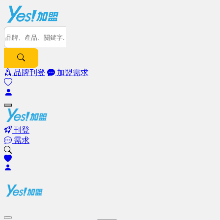
品牌刊登
加盟需求
刊登
需求