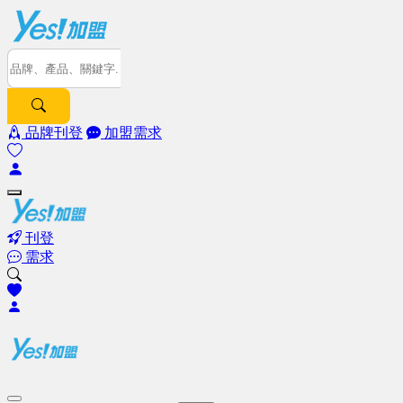
品牌刊登
加盟需求
刊登
需求