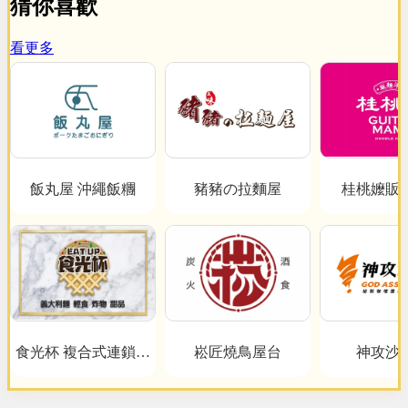
猜你喜歡
看更多
飯丸屋 沖繩飯糰
豬豬の拉麵屋
桂桃嬤販
食光杯 複合式連鎖餐
崧匠燒鳥屋台
神攻沙
飲