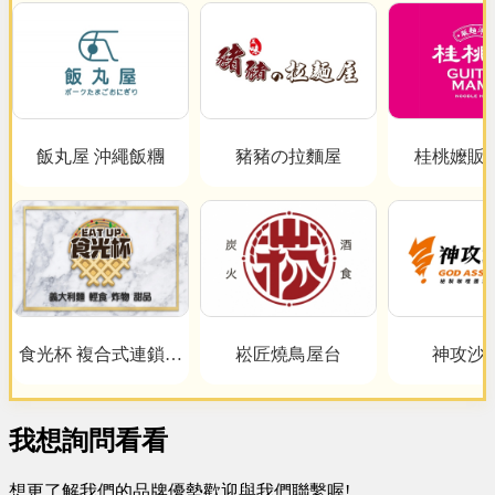
飯丸屋 沖繩飯糰
豬豬の拉麵屋
桂桃嬤販
食光杯 複合式連鎖餐
崧匠燒鳥屋台
神攻沙
飲
我想詢問看看
想更了解我們的品牌優勢歡迎與我們聯繫喔!