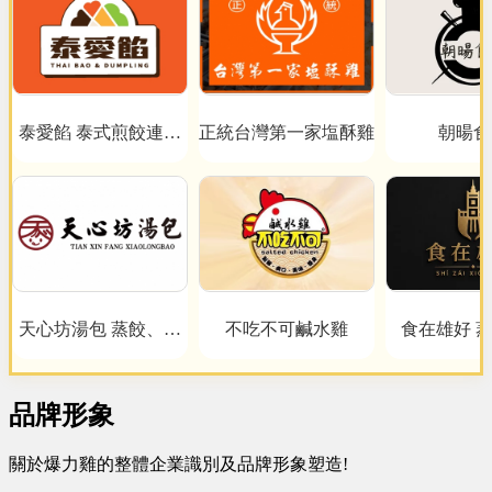
泰愛餡 泰式煎餃連鎖
正統台灣第一家塩酥雞
朝暘食
事業
天心坊湯包 蒸餃、鍋
不吃不可鹹水雞
食在雄好 
貼、生煎包、米糕、肉
圓
品牌形象
關於爆力雞的整體企業識別及品牌形象塑造!