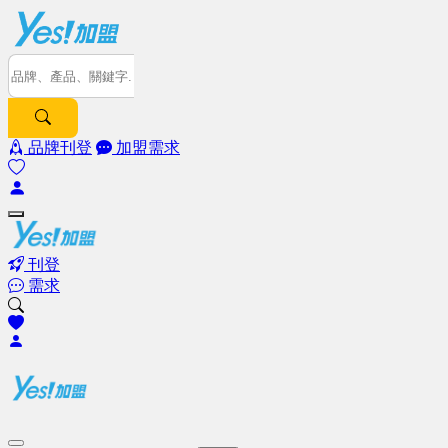
品牌刊登
加盟需求
刊登
需求