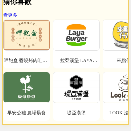
猜你喜歡
看更多
呷飽盒 醬燒烤肉吐司x
拉亞漢堡 LAYA
來點什
BURGER
粉漿蛋餅
早安公雞 農場晨食
堤亞漢堡
LOOK 