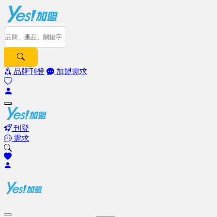
品牌刊登
加盟需求
刊登
需求