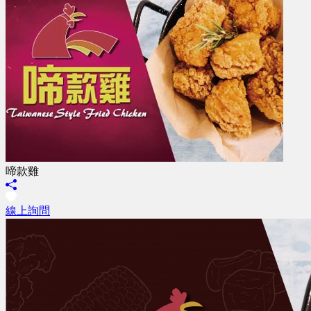
啼款雞
線上詢問