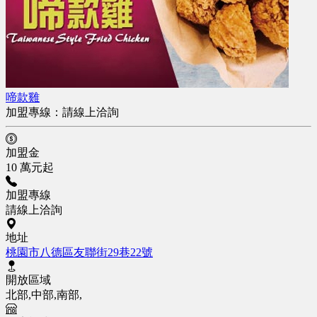
啼款雞
加盟專線：
請線上洽詢
加盟金
10 萬元起
加盟專線
請線上洽詢
地址
桃園市八德區友聯街29巷22號
開放區域
北部,中部,南部,