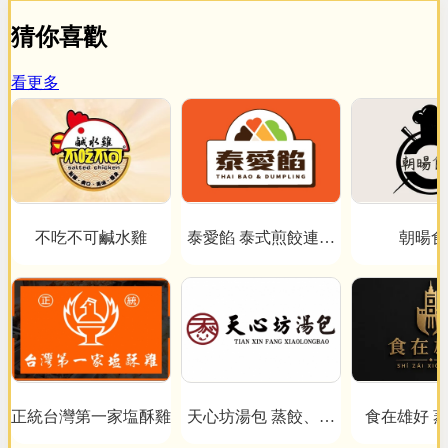
猜你喜歡
看更多
不吃不可鹹水雞
泰愛餡 泰式煎餃連鎖
朝暘食
事業
正統台灣第一家塩酥雞
天心坊湯包 蒸餃、鍋
食在雄好 
貼、生煎包、米糕、肉